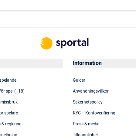
Information
 spelande
Guider
för spel (+18)
Användningsvillkor
elmissbruk
Säkerhetspolicy
ör spelare
KYC – Kontoverifiering
 & reglering
Press & media
 spelbolag
Tillgänglighet