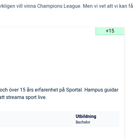
verkligen vill vinna Champions League. Men vi vet att vi kan få
+15
och över 15 års erfarenhet på Sportal. Hampus guidar
t streama sport live.
Utbildning
Bachelor