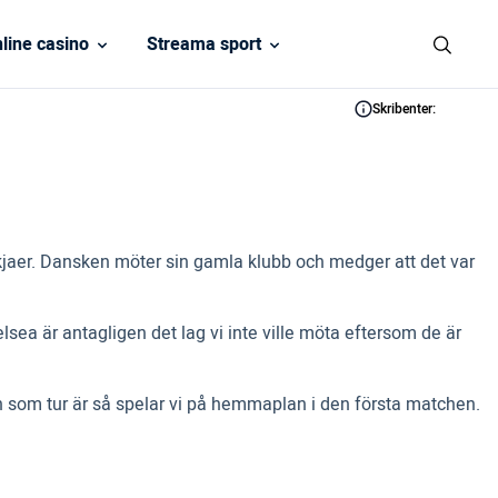
line casino
Streama sport
Skribenter:
nkjaer. Dansken möter sin gamla klubb och medger att det var
lsea är antagligen det lag vi inte ville möta eftersom de är
en som tur är så spelar vi på hemmaplan i den första matchen.