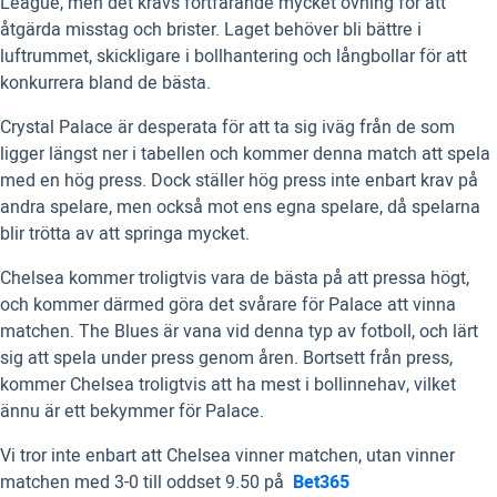
League, men det krävs fortfarande mycket övning för att
åtgärda misstag och brister. Laget behöver bli bättre i
luftrummet, skickligare i bollhantering och långbollar för att
konkurrera bland de bästa.
Crystal Palace är desperata för att ta sig iväg från de som
ligger längst ner i tabellen och kommer denna match att spela
med en hög press. Dock ställer hög press inte enbart krav på
andra spelare, men också mot ens egna spelare, då spelarna
blir trötta av att springa mycket.
Chelsea kommer troligtvis vara de bästa på att pressa högt,
och kommer därmed göra det svårare för Palace att vinna
matchen. The Blues är vana vid denna typ av fotboll, och lärt
sig att spela under press genom åren. Bortsett från press,
kommer Chelsea troligtvis att ha mest i bollinnehav, vilket
ännu är ett bekymmer för Palace.
Vi tror inte enbart att Chelsea vinner matchen, utan vinner
matchen med 3-0 till oddset 9.50 på
Bet365