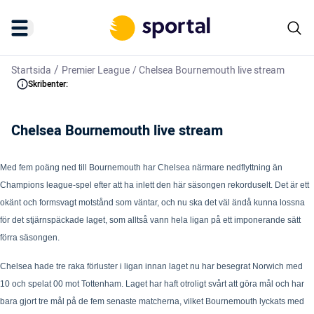
/
Startsida
Premier League
/
Chelsea Bournemouth live stream
Skribenter:
Chelsea Bournemouth live stream
Med fem poäng ned till Bournemouth har Chelsea närmare nedflyttning än
Champions league-spel efter att ha inlett den här säsongen rekorduselt. Det är ett
okänt och formsvagt motstånd som väntar, och nu ska det väl ändå kunna lossna
för det stjärnspäckade laget, som alltså vann hela ligan på ett imponerande sätt
förra säsongen.
Chelsea hade tre raka förluster i ligan innan laget nu har besegrat Norwich med
10 och spelat 00 mot Tottenham. Laget har haft otroligt svårt att göra mål och har
bara gjort tre mål på de fem senaste matcherna, vilket Bournemouth lyckats med