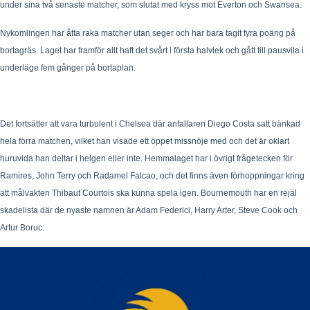
under sina två senaste matcher, som slutat med kryss mot Everton och Swansea.
Nykomlingen har åtta raka matcher utan seger och har bara tagit fyra poäng på
bortagräs. Laget har framför allt haft det svårt i första halvlek och gått till pausvila i
underläge fem gånger på bortaplan.
Det fortsätter att vara turbulent i Chelsea där anfallaren Diego Costa satt bänkad
hela förra matchen, vilket han visade ett öppet missnöje med och det är oklart
huruvida han deltar i helgen eller inte. Hemmalaget har i övrigt frågetecken för
Ramires, John Terry och Radamel Falcao, och det finns även förhoppningar kring
att målvakten Thibaut Courtois ska kunna spela igen. Bournemouth har en rejäl
skadelista där de nyaste namnen är Adam Federici, Harry Arter, Steve Cook och
Artur Boruc.