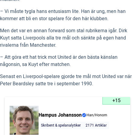
– Vi måste tygla hans entusiasm lite. Han är ung, men han
kommer att bli en stor spelare för den här klubben.
Men det var en annan forward som stal rubrikerna igår. Dirk
Kuyt satta Liverpools alla tre mål och sänkte på egen hand
rivalerna från Manchester.
– Att göra ett hat trick mot United är den bästa känslan
någonsin, sa Kuyt efter matchen.
Senast en Liverpool-spelare gjorde tre mål mot United var när
Peter Beardsley satte tre i september 1990.
+15
Hampus Johansson
Han/Honom
Skribent & spelanalytiker
2171 Artiklar