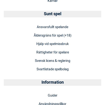
Karriär
Sunt spel
Ansvarsfullt spelande
Åldersgräns för spel (+18)
Hjälp vid spelmissbruk
Rättigheter för spelare
Svensk licens & reglering
Svartlistade spelbolag
Information
Guider
Användningsvillkor