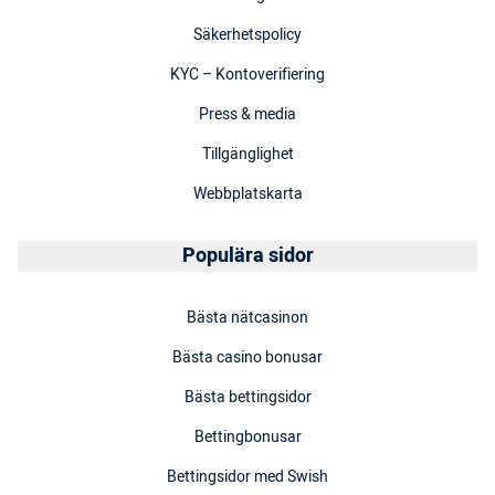
Säkerhetspolicy
KYC – Kontoverifiering
Press & media
Tillgänglighet
Webbplatskarta
Populära sidor
Bästa nätcasinon
Bästa casino bonusar
Bästa bettingsidor
Bettingbonusar
Bettingsidor med Swish