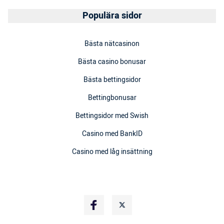
Populära sidor
Bästa nätcasinon
Bästa casino bonusar
Bästa bettingsidor
Bettingbonusar
Bettingsidor med Swish
Casino med BankID
Casino med låg insättning