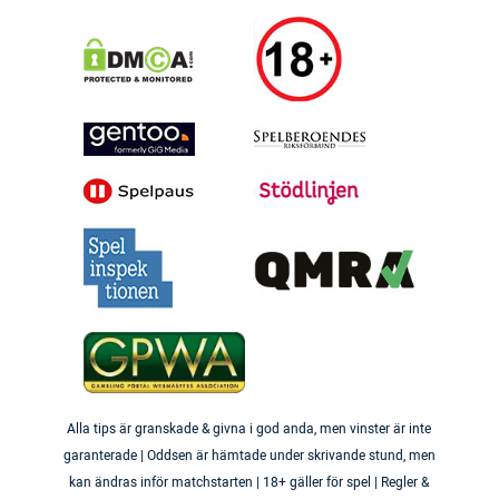
Alla tips är granskade & givna i god anda, men vinster är inte
garanterade | Oddsen är hämtade under skrivande stund, men
kan ändras inför matchstarten | 18+ gäller för spel | Regler &