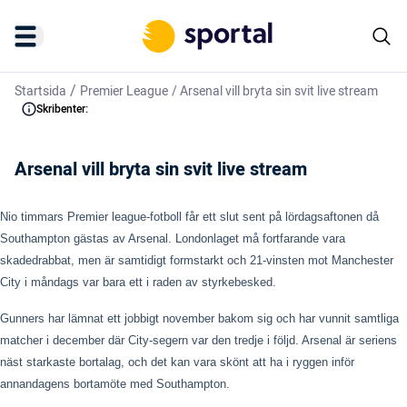
/
Startsida
Premier League
/
Arsenal vill bryta sin svit live stream
Skribenter:
Arsenal vill bryta sin svit live stream
Nio timmars Premier league-fotboll får ett slut sent på lördagsaftonen då
Southampton gästas av Arsenal. Londonlaget må fortfarande vara
skadedrabbat, men är samtidigt formstarkt och 21-vinsten mot Manchester
City i måndags var bara ett i raden av styrkebesked.
Gunners har lämnat ett jobbigt november bakom sig och har vunnit samtliga
matcher i december där City-segern var den tredje i följd. Arsenal är seriens
näst starkaste bortalag, och det kan vara skönt att ha i ryggen inför
annandagens bortamöte med Southampton.