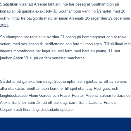
Statistiken visar att Arsenal faktiskt inte har besegrat Southampton på
bortaplan på ganska exakt tolv år. Southampton vann fjolårsmötet med 2
0
och vi hittar tre oavgjorda matcher innan Arsenals 10-seger den 29 december
2013.
Southampton har tagit elva av sina 21 poäng på hemmagräset och är tolva i
serien, med sex poäng till nedflyttning och åtta till topplagen. Till skillnad mot
dagens motståndare har laget en usel form med bara en poäng  11 mot
jumbon Aston Villa  på de fem senaste matcherna.
Så det är ett ganska formsvagt Southampton som gästas av ett av seriens
allra starkaste. Southampton kommer till spel utan Jay Rodriguez och
långtidsskadade Florin Gardos och Fraser Forster. Arsenal saknar fortfarande
Alexis Sanchez som åkt på ett bakslag, samt Santi Cazorla, Francis
Coquelin och flera långtidsskadade spelare.