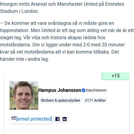
Imorgon möts Arsenal och Manchester United på Emirates
Stadium i London.
– De kommer att vara svårslagna så vi måste göra en
topprestation. Men United är ett lag som aldrig vet när de är ett
slaget lag. Vår vilja och historia skapar rädsla hos
motståndarna. Om vi ligger under med 2-0 med 20 minuter
kvar så vet motståndarna att vi kan komma tillbaka. Det
händer inte i andra lag.
+15
Hampus Johansson
Han/Honom
Skribent & spelanalytiker
2171 Artiklar
[email protected]