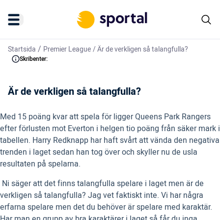
/
Startsida
Premier League
/
Är de verkligen så talangfulla?
Skribenter:
Är de verkligen så talangfulla?
Med 15 poäng kvar att spela för ligger Queens Park Rangers
efter förlusten mot Everton i helgen tio poäng från säker mark i
tabellen. Harry Redknapp har haft svårt att vända den negativa
trenden i laget sedan han tog över och skyller nu de usla
resultaten på spelarna.
 Ni säger att det finns talangfulla spelare i laget men är de
verkligen så talangfulla? Jag vet faktiskt inte. Vi har några
erfarna spelare men det du behöver är spelare med karaktär.
Har man en grupp av bra karaktärer i laget så får du inga