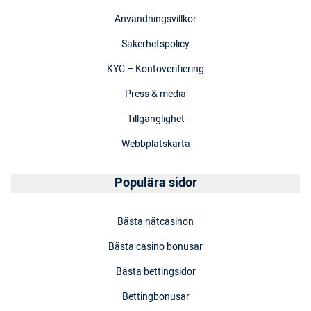
Användningsvillkor
Säkerhetspolicy
KYC – Kontoverifiering
Press & media
Tillgänglighet
Webbplatskarta
Populära sidor
Bästa nätcasinon
Bästa casino bonusar
Bästa bettingsidor
Bettingbonusar