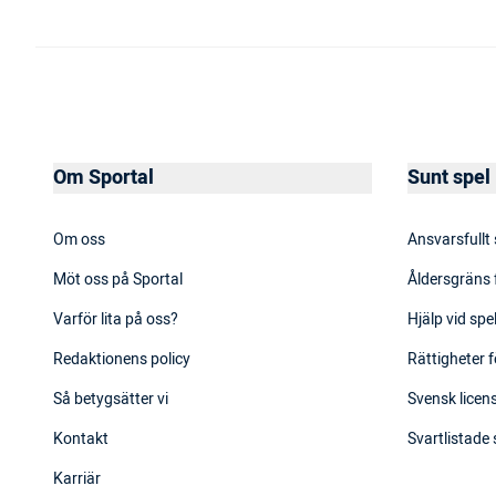
Om Sportal
Sunt spel
Om oss
Ansvarsfullt
Möt oss på Sportal
Åldersgräns 
Varför lita på oss?
Hjälp vid sp
Redaktionens policy
Rättigheter f
Så betygsätter vi
Svensk licens
Kontakt
Svartlistade
Karriär