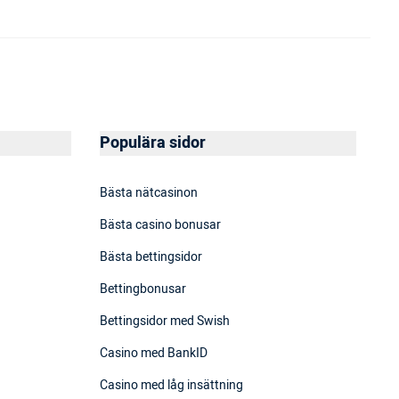
Populära sidor
Bästa nätcasinon
Bästa casino bonusar
Bästa bettingsidor
Bettingbonusar
Bettingsidor med Swish
Casino med BankID
Casino med låg insättning