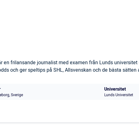
 en frilansande journalist med examen från Lunds universitet 
s och ger speltips på SHL, Allsvenskan och de bästa sätten at
r
Universitet
eborg, Sverige
Lunds Universitet