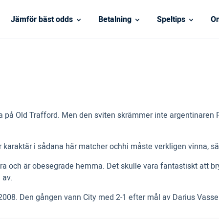
Jämför bäst odds
Betalning
Speltips
On
på Old Trafford. Men den sviten skrämmer inte argentinaren Pa
 vår karaktär i sådana här matcher ochhi måste verkligen vinna, 
 svåra och är obesegrade hemma. Det skulle vara fantastiskt att 
a av.
2008. Den gången vann City med 2-1 efter mål av Darius Vassel