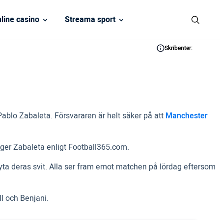
line casino
Streama sport
Skribenter:
blo Zabaleta. Försvararen är helt säker på att
Manchester
säger Zabaleta enligt Football365.com.
bryta deras svit. Alla ser fram emot matchen på lördag eftersom
l och Benjani.