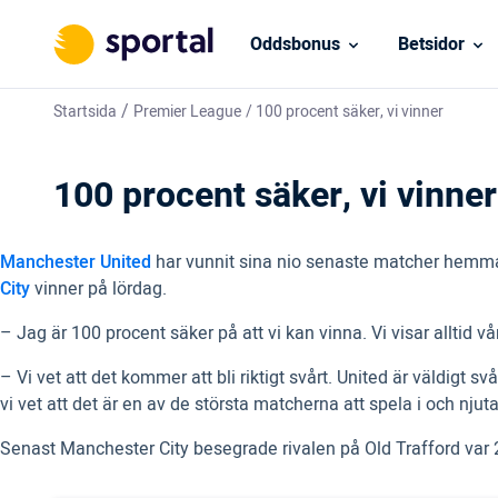
Oddsbonus
Betsidor
/
Startsida
Premier League
/
100 procent säker, vi vinner
100 procent säker, vi vinner
Manchester United
har vunnit sina nio senaste matcher hemma 
City
vinner på lördag.
– Jag är 100 procent säker på att vi kan vinna. Vi visar alltid
– Vi vet att det kommer att bli riktigt svårt. United är väldigt
vi vet att det är en av de största matcherna att spela i och njut
Senast Manchester City besegrade rivalen på Old Trafford var 