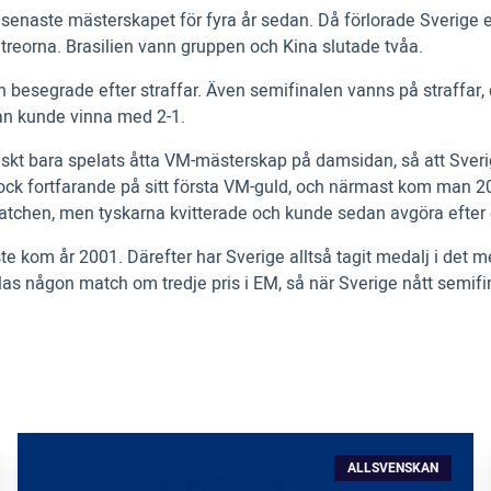
 det senaste mästerskapet för fyra år sedan. Då förlorade Sveri
a treorna. Brasilien vann gruppen och Kina slutade tvåa.
besegrade efter straffar. Även semifinalen vanns på straffar, 
an kunde vinna med 2-1.
ktiskt bara spelats åtta VM-mästerskap på damsidan, så att Sver
dock fortfarande på sitt första VM-guld, och närmast kom man 2
atchen, men tyskarna kvitterade och kunde sedan avgöra efter 
 kom år 2001. Därefter har Sverige alltså tagit medalj i det mer
pelas någon match om tredje pris i EM, så när Sverige nått semi
ALLSVENSKAN