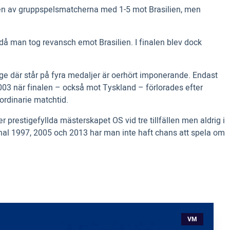
ge en av gruppspelsmatcherna med 1-5 mot Brasilien, men
då man tog revansch emot Brasilien. I finalen blev dock
ige där står på fyra medaljer är oerhört imponerande. Endast
003 när finalen – också mot Tyskland – förlorades efter
ordinarie matchtid.
 prestigefyllda mästerskapet OS vid tre tillfällen men aldrig i
final 1997, 2005 och 2013 har man inte haft chans att spela om
VM