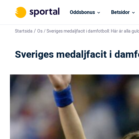
Oddsbonus
Betsidor
/
Startsida
Os
/
Sveriges medaljfacit i damfotboll: Här är alla gul
Sveriges medaljfacit i damfo