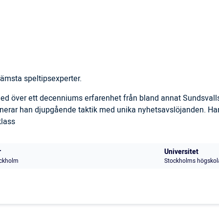
ämsta speltipsexperter.
 med över ett decenniums erfarenhet från bland annat Sundsval
inerar han djupgående taktik med unika nyhetsavslöjanden. Han
klass
r
Universitet
ckholm
Stockholms högskol