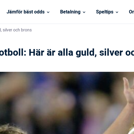
Jämför bäst odds
Betalning
Speltips
On
d, silver och brons
tboll: Här är alla guld, silver 