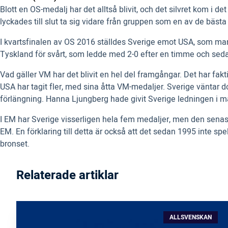
Blott en OS-medalj har det alltså blivit, och det silvret kom i
lyckades till slut ta sig vidare från gruppen som en av de bäst
I kvartsfinalen av OS 2016 ställdes Sverige emot USA, som man 
Tyskland för svårt, som ledde med 2-0 efter en timme och sed
Vad gäller VM har det blivit en hel del framgångar. Det har fa
USA har tagit fler, med sina åtta VM-medaljer. Sverige väntar 
förlängning. Hanna Ljungberg hade givit Sverige ledningen i m
I EM har Sverige visserligen hela fem medaljer, men den senaste
EM. En förklaring till detta är också att det sedan 1995 inte s
bronset.
Relaterade artiklar
ALLSVENSKAN