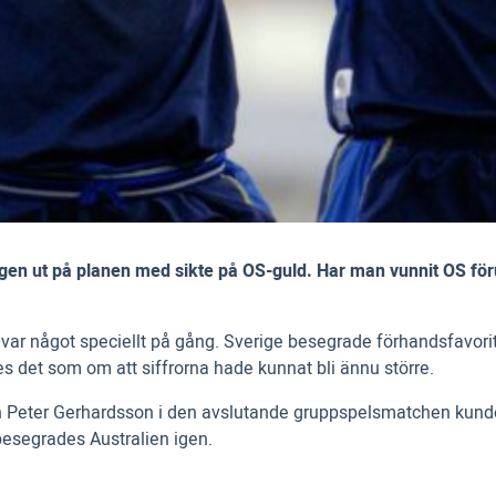
gen ut på planen med sikte på OS-guld. Har man vunnit OS förut
r något speciellt på gång. Sverige besegrade förhandsfavorite
s det som om att siffrorna hade kunnat bli ännu större.
an Peter Gerhardsson i den avslutande gruppspelsmatchen kunde
 besegrades Australien igen.