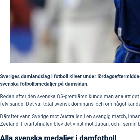
Sveriges damlandslag i fotboll kliver under lördagseftermidda
svenska fotbollsmedaljer på damsidan.
Redan efter den svenska OS-premiären kunde man ana att det va
felvisande. Det var total svensk dominans, och om något kände
Därefter vann Sverige mot Australien i en svängig match, inn
Zeeland. I kvartsfinalen blev det vinst mot Japan, och i semin
Alla svenska medaljer i damfotboll