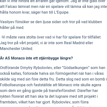
kan vi inte hindra att affären går igenom. Jag är inte glad över
att Falcao lämnat men när en spelare vill lämna så kan jag inte
hålla honom kvar, säger han till L’Equipe.
Vasilyev försöker se den ljusa sidan och tror på vad klubben
håller på med.
-Vi måste vara stolta över vad vi har för spelare för tillfället.
Jag tror på vårt projekt, vi är inte som Real Madrid eller
Manchester United.
Är AS Monaco inte ett stjärnbygge längre?
Ordförande Dmytry Rybolovlev, eller ”Gödselkungen” som han
också kallas, förlorade halva sin förmögenhet när han i våras
skilde sig med sin före detta fru. Detta slog ned som en bomb i
Fotbollseuropa och fastställde att Monaco inte skulle agera
som dem en gång gjorde på transferfönstret. Därefter har
rykten florerat att han ska ta det lugnare med sitt projekt i
framtiden, vilket han har gjort. Rybolovlev, som förra