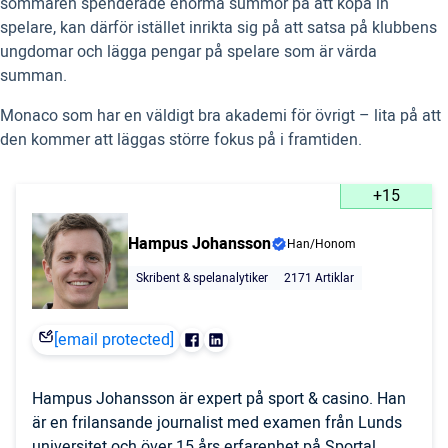
sommaren spenderade enorma summor på att köpa in
spelare,
kan därför istället inrikta sig på att satsa på klubbens
ungdomar och lägga pengar på spelare som är värda
summan.
Monaco som har en väldigt bra akademi för övrigt – lita på att
den kommer att läggas större fokus på i framtiden.
+15
Hampus Johansson
Han/Honom
Skribent & spelanalytiker
2171 Artiklar
[email protected]
Hampus Johansson är expert på sport & casino. Han
är en frilansande journalist med examen från Lunds
universitet och över 15 års erfarenhet på Sportal.