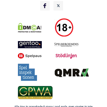
Alla tips är granskade & givna i god anda, men vinster är inte