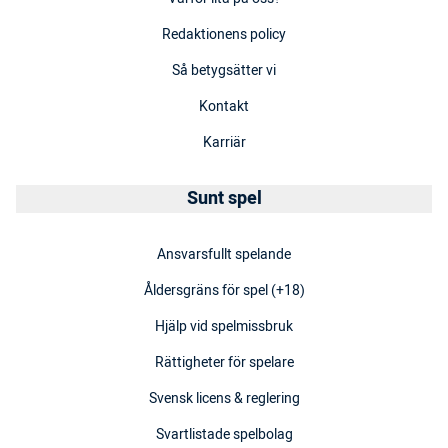
Redaktionens policy
Så betygsätter vi
Kontakt
Karriär
Sunt spel
Ansvarsfullt spelande
Åldersgräns för spel (+18)
Hjälp vid spelmissbruk
Rättigheter för spelare
Svensk licens & reglering
Svartlistade spelbolag