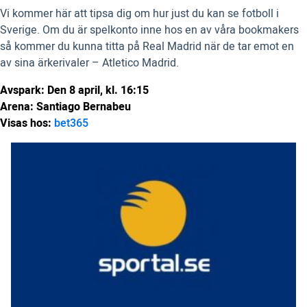
Vi kommer här att tipsa dig om hur just du kan se fotboll i
Sverige. Om du är spelkonto inne hos en av våra bookmakers
så kommer du kunna titta på Real Madrid när de tar emot en
av sina ärkerivaler – Atletico Madrid.
Avspark: Den 8 april, kl. 16:15
Arena: Santiago Bernabeu
Visas hos:
bet365