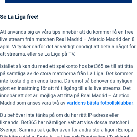
Se La Liga free!
Att använda sig av våra tips innebär att du kommer få en free
live stream från matchen Real Madrid – Atletcio Madrid den 8
april. Vi tycker därför det är väldigt onödigt att betala något för
att streama, eller se La Liga på TV.
Istället så kan du med ett spelkonto hos bet365 se till att titta
på samtliga av de stora matcherna från La Liga. Det kommer
inte kosta dig en enda krona. Däremot så behöver du nyligen
gjort en insättning för att få tillgång till alla live streams. Det
innebär att det är möjliga att titta på Real Madrid – Atletico
Madrid som anses vara två av
världens bästa fotbollsklubbar
.
Du behöver inte tänka på om du har rätt IP-adress eller
liknande. Bet365 har nämligen valt att visa dessa matcher i
Sverige. Samma sak gäller även för andra stora ligor i Europa.