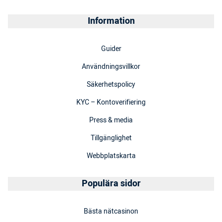
Information
Guider
Användningsvillkor
Säkerhetspolicy
KYC – Kontoverifiering
Press & media
Tillgänglighet
Webbplatskarta
Populära sidor
Bästa nätcasinon