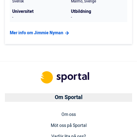
Svensk
Malmö, Sverige
Universitet
Utbildning
-
-
Mer info om Jimmie Nyman
Om Sportal
Om oss
Möt oss på Sportal
Varför lita på oss?