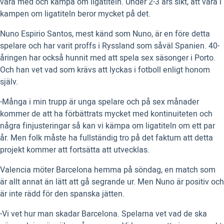
vara med och kämpa om ligatiteln. Under 2-3 års sikt, att vara i
kampen om ligatiteln beror mycket på det.
Nuno Espirio Santos, mest känd som Nuno, är en före detta
spelare och har varit proffs i Ryssland som såväl Spanien. 40-
åringen har också hunnit med att spela sex säsonger i Porto.
Och han vet vad som krävs att lyckas i fotboll enligt honom
själv.
-Många i min trupp är unga spelare och på sex månader
kommer de att ha förbättrats mycket med kontinuiteten och
några finjusteringar så kan vi kämpa om ligatiteln om ett par
år. Men folk måste ha fullständig tro på det faktum att detta
projekt kommer att fortsätta att utvecklas.
Valencia möter Barcelona hemma på söndag, en match som
är allt annat än lätt att gå segrande ur. Men Nuno är positiv och
är inte rädd för den spanska jätten.
-Vi vet hur man skadar Barcelona. Spelarna vet vad de ska