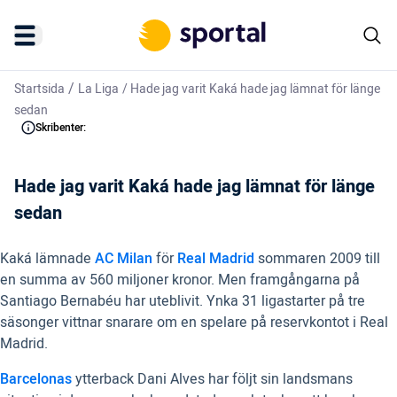
/
Startsida
La Liga
/
Hade jag varit Kaká hade jag lämnat för länge
sedan
Skribenter:
Hade jag varit Kaká hade jag lämnat för länge
sedan
Kaká lämnade
AC Milan
för
Real Madrid
sommaren 2009 till
en summa av 560 miljoner kronor. Men framgångarna på
Santiago Bernabéu har uteblivit. Ynka 31 ligastarter på tre
säsonger vittnar snarare om en spelare på reservkontot i Real
Madrid.
Barcelonas
ytterback Dani Alves har följt sin landsmans