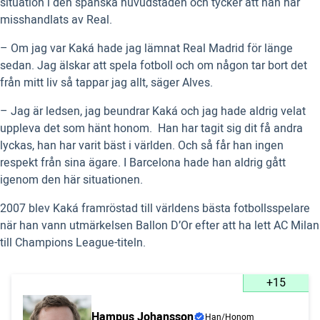
situation i den spanska huvudstaden och tycker att han har
misshandlats av Real.
– Om jag var Kaká hade jag lämnat Real Madrid för länge
sedan. Jag älskar att spela fotboll och om någon tar bort det
från mitt liv så tappar jag allt, säger Alves.
– Jag är ledsen, jag beundrar Kaká och jag hade aldrig velat
uppleva det som hänt honom. Han har tagit sig dit få andra
lyckas, han har varit bäst i världen. Och så får han ingen
respekt från sina ägare. I Barcelona hade han aldrig gått
igenom den här situationen.
2007 blev Kaká framröstad till världens bästa fotbollsspelare
när han vann utmärkelsen Ballon D’Or efter att ha lett AC Milan
till Champions League-titeln.
+15
Hampus Johansson
Han/Honom