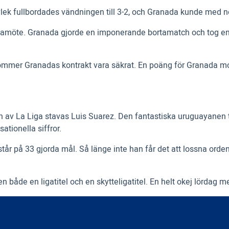
vlek fullbordades vändningen till 3-2, och Granada kunde med n
 bortamöte. Granada gjorde en imponerande bortamatch och tog en 
mmer Granadas kontrakt vara säkrat. En poäng för Granada mot 
pen av La Liga stavas Luis Suarez. Den fantastiska uruguayanen
ationella siffror.
år på 33 gjorda mål. Så länge inte han får det att lossna orden
n både en ligatitel och en skytteligatitel. En helt okej lördag m