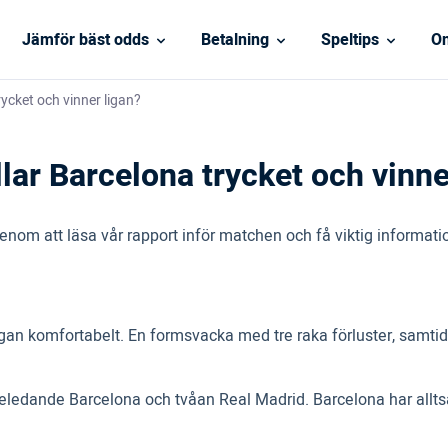
Jämför bäst odds
Betalning
Speltips
On
ycket och vinner ligan?
ar Barcelona trycket och vinne
nom att läsa vår rapport inför matchen och få viktig informat
an komfortabelt. En formsvacka med tre raka förluster, samtidig
ledande Barcelona och tvåan Real Madrid. Barcelona har alltså a