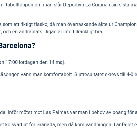
 tabelltoppen om man slår Deportivo La Coruna i sin sista mat
 som ett riktigt fiasko, då man överraskande åkte ur Champions
 och en andraplats i ligan är inte tillräckligt bra.
 Barcelona?
an 17:00 lördagen den 14 maj.
ongen vann man komfortabelt. Slutresultatet skrevs till 4-0 ef
ada. Inför mötet mot Las Palmas var man i behov av poäng för at
et kolsvart ut för Granada, men då kom vändningen. I anfallet 