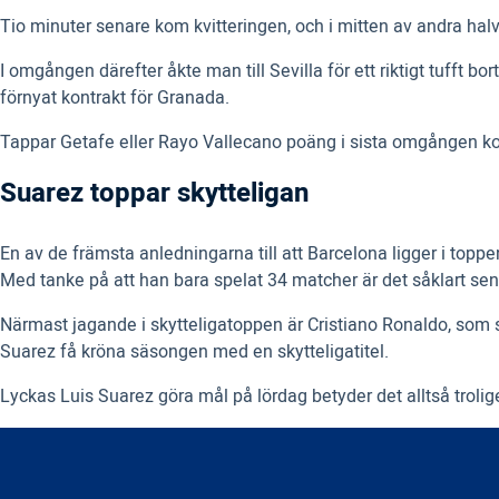
Tio minuter senare kom kvitteringen, och i mitten av andra hal
I omgången därefter åkte man till Sevilla för ett riktigt tufft
förnyat kontrakt för Granada.
Tappar Getafe eller Rayo Vallecano poäng i sista omgången ko
Suarez toppar skytteligan
En av de främsta anledningarna till att Barcelona ligger i top
Med tanke på att han bara spelat 34 matcher är det såklart sens
Närmast jagande i skytteligatoppen är Cristiano Ronaldo, som st
Suarez få kröna säsongen med en skytteligatitel.
Lyckas Luis Suarez göra mål på lördag betyder det alltså trolige