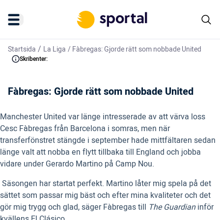
/
Startsida
La Liga
/
Fàbregas: Gjorde rätt som nobbade United
Skribenter:
Fàbregas: Gjorde rätt som nobbade United
Manchester United var länge intresserade av att värva loss
Cesc Fàbregas från Barcelona i somras, men när
transferfönstret stängde i september hade mittfältaren sedan
länge valt att nobba en flytt tillbaka till England och jobba
vidare under Gerardo Martino på Camp Nou.
 Säsongen har startat perfekt. Martino låter mig spela på det
sättet som passar mig bäst och efter mina kvaliteter och det
gör mig trygg och glad, säger Fàbregas till
The Guardian
inför
kvällens El Clásico.