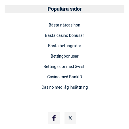
Populära sidor
Bästa nätcasinon
Bästa casino bonusar
Bästa bettingsidor
Bettingbonusar
Bettingsidor med Swish
Casino med BankID
Casino med låg insättning