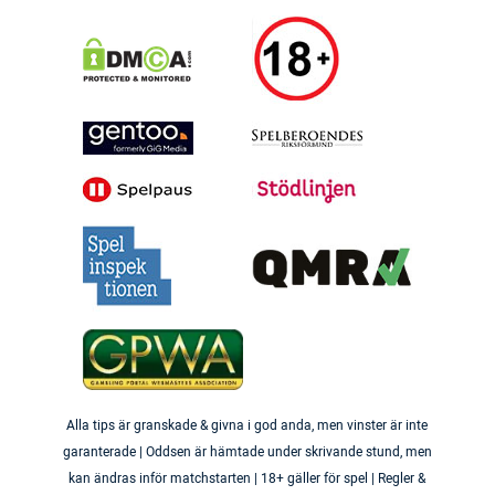
Alla tips är granskade & givna i god anda, men vinster är inte
garanterade | Oddsen är hämtade under skrivande stund, men
kan ändras inför matchstarten | 18+ gäller för spel | Regler &