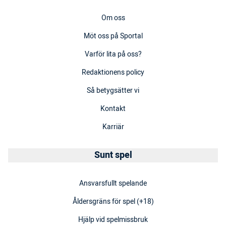
Om oss
Möt oss på Sportal
Varför lita på oss?
Redaktionens policy
Så betygsätter vi
Kontakt
Karriär
Sunt spel
Ansvarsfullt spelande
Åldersgräns för spel (+18)
Hjälp vid spelmissbruk