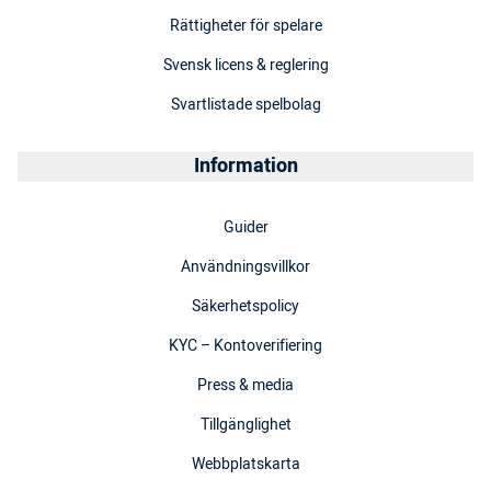
Rättigheter för spelare
Svensk licens & reglering
Svartlistade spelbolag
Information
Guider
Användningsvillkor
Säkerhetspolicy
KYC – Kontoverifiering
Press & media
Tillgänglighet
Webbplatskarta