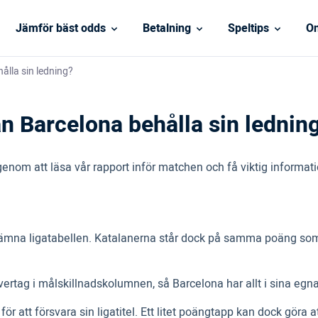
Jämför bäst odds
Betalning
Speltips
On
ålla sin ledning?
n Barcelona behålla sin lednin
enom att läsa vår rapport inför matchen och få viktig informat
jämna ligatabellen. Katalanerna står dock på samma poäng som 
vertag i målskillnadskolumnen, så Barcelona har allt i sina egn
r att försvara sin ligatitel. Ett litet poängtapp kan dock göra at