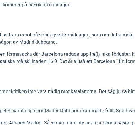
yol kommer på besök på söndagen.
 att se fram emot på söndagseftermiddagen, som om detta möte b
ill någon av Madridklubbarna.
n formsvacka där Barcelona radade upp tre(!) raka förluster, har 
tiska målskillnaden 16-0. Det är alltså ett Barcelona i fin for
er kritiken inte vara nådig mot katalanerna. Det såg ju så himl
spelet, samtidigt som Madridklubbarna kammade fullt. Snart var
t Atlético Madrid. Så vinner man inte ligan är denna säsong 