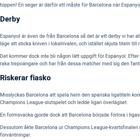
toppen! En seger är därför ett måste för Barcelona när Espan
Derby
Espanyol är även de från Barcelona så det är ett derby vi har
läge att sticka kniven i lokalrivalen, och istället skjuta titeln t
Det kommer dock inte bli någon lätt uppgift för Espanyol. Efter e
raka trepoängare och har från dessa matcher med sig den fantas
Riskerar fiasko
Misslyckas Barcelona att spela hem den spanska ligatiteln komm
Champions League-slutspelet och ledde ligan överlägset.
En formsvacka gjorde dock att Barcelona började förlora i liga
Dessutom åkte Barcelona ur Champions League-kvartsfinalen mo
förväntningar.