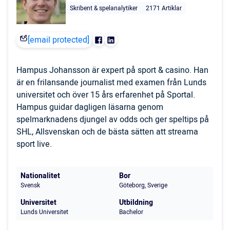
Skribent & spelanalytiker
2171 Artiklar
[email protected]
Hampus Johansson är expert på sport & casino. Han
är en frilansande journalist med examen från Lunds
universitet och över 15 års erfarenhet på Sportal.
Hampus guidar dagligen läsarna genom
spelmarknadens djungel av odds och ger speltips på
SHL, Allsvenskan och de bästa sätten att streama
sport live.
Nationalitet
Bor
Svensk
Göteborg, Sverige
Universitet
Utbildning
Lunds Universitet
Bachelor