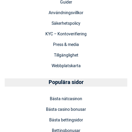
Guider
Användningsvillkor
Säkerhetspolicy
KYC – Kontoverifiering
Press & media
Tillgänglighet
Webbplatskarta
Populära sidor
Bästa nätcasinon
Bästa casino bonusar
Bästa bettingsidor
Bettingbonusar