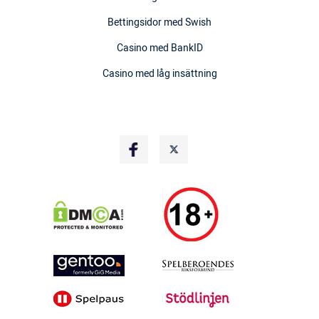
Bettingsidor med Swish
Casino med BankID
Casino med låg insättning