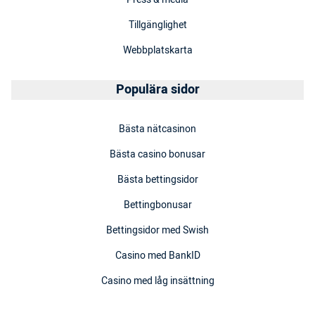
Tillgänglighet
Webbplatskarta
Populära sidor
Bästa nätcasinon
Bästa casino bonusar
Bästa bettingsidor
Bettingbonusar
Bettingsidor med Swish
Casino med BankID
Casino med låg insättning