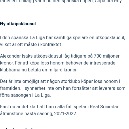
tabellen. I tillägg vann de den spanska cupen, Copa del Rey.
Ny utköpsklausul
I den spanska La Liga har samtliga spelare en utköpsklausul,
vilket är ett måste i kontraktet.
Alexander Isaks utköpsklausul låg tidigare på 700 miljoner
kronor. För att köpa loss honom behöver de intresserade
klubbarna nu betala en miljard kronor.
Det är inte omöjligt att någon storklubb köper loss honom i
framtiden. I synnerhet inte om han fortsätter att leverera som
förra säsongen i La Liga.
Fast nu är det klart att han i alla fall spelar i Real Sociedad
åtminstone nästa säsong, 2021-2022.