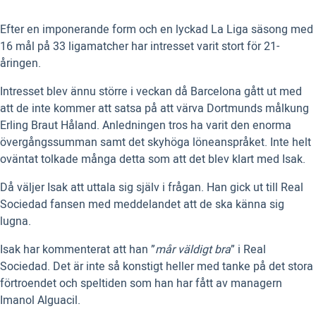
Efter en imponerande form och en lyckad La Liga säsong med
16 mål på 33 ligamatcher har intresset varit stort för 21-
åringen.
Intresset blev ännu större i veckan då Barcelona gått ut med
att de inte kommer att satsa på att värva Dortmunds målkung
Erling Braut Håland. Anledningen tros ha varit den enorma
övergångssumman samt det skyhöga löneanspråket. Inte helt
oväntat tolkade många detta som att det blev klart med Isak.
Då väljer Isak att uttala sig själv i frågan. Han gick ut till Real
Sociedad fansen med meddelandet att de ska känna sig
lugna.
Isak har kommenterat att han ”
mår väldigt bra
” i Real
Sociedad. Det är inte så konstigt heller med tanke på det stora
förtroendet och speltiden som han har fått av managern
Imanol Alguacil.