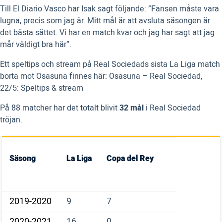
Till El Diario Vasco har Isak sagt följande: ”Fansen måste vara
lugna, precis som jag är. Mitt mål är att avsluta säsongen är
det bästa sättet. Vi har en match kvar och jag har sagt att jag
mår väldigt bra här”.
Ett speltips och stream på Real Sociedads sista La Liga match
borta mot Osasuna finnes här: Osasuna – Real Sociedad,
22/5: Speltips & stream
På 88 matcher har det totalt blivit
32 mål
i Real Sociedad
tröjan.
Säsong
La Liga
Copa del Rey
2019-2020
9
7
2020-2021
16
0