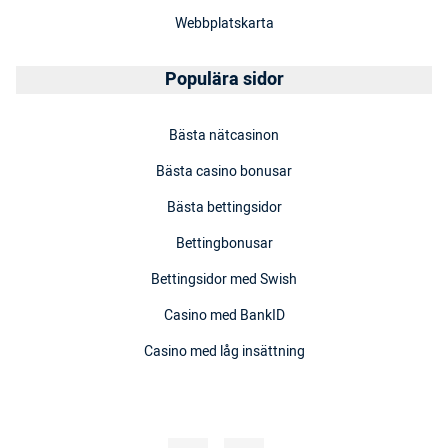
Webbplatskarta
Populära sidor
Bästa nätcasinon
Bästa casino bonusar
Bästa bettingsidor
Bettingbonusar
Bettingsidor med Swish
Casino med BankID
Casino med låg insättning