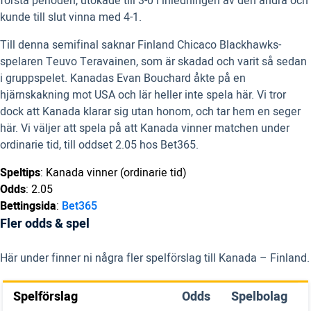
första perioden, utökade till 3-0 i inledningen av den andra och
kunde till slut vinna med 4-1.
Till denna semifinal saknar Finland Chicaco Blackhawks-
spelaren Teuvo Teravainen, som är skadad och varit så sedan
i gruppspelet. Kanadas Evan Bouchard åkte på en
hjärnskakning mot USA och lär heller inte spela här. Vi tror
dock att Kanada klarar sig utan honom, och tar hem en seger
här. Vi väljer att spela på att Kanada vinner matchen under
ordinarie tid, till oddset 2.05 hos Bet365.
Speltips
: Kanada vinner (ordinarie tid)
Odds
: 2.05
Bettingsida
:
Bet365
Fler odds & spel
Här under finner ni några fler spelförslag till Kanada – Finland.
Spelförslag
Odds
Spelbolag