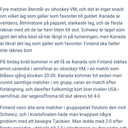
Fyra matcher återstår av ishockey-VM, och det är inget snack
om vilket lag som gäller som favoriter till guldet. Kanada är
världens, åtminstone på pappret, starkaste lag, och de flesta
räknar med att de tar hem titeln till slut. Schweiz är laget som
gjort det allra bäst så här långt in på turneringen, men Kanada
är likväl det lag som gäller som favoriter. Finland ska heller
inte räknas bort.
På lördag kväll kommer vi att få se Kanada och Finland ställas
emot varandra i semifinal av ishockey-VM, i en match som
blåses igång klockan 20:00. Kanada kommer hit sedan man
vunnit samtliga matcher i sin grupp, varav en match efter
förlängning, och därefter fullkomligt kört över rivalen USA i
semifinal, där segersiffrorna till slut skrevs till 4-0.
Finland vann alla sina matcher i gruppspelet förutom den mot
Schweiz, och i kvartsfinalen hade man knappast några
problem med att besegra Tjeckien. Man ledde med 2-0 efter