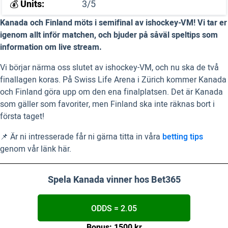
💰
Units:
3/5
Kanada och Finland möts i semifinal av ishockey-VM! Vi tar er
igenom allt inför matchen, och bjuder på såväl speltips som
information om live stream.
Vi börjar närma oss slutet av ishockey-VM, och nu ska de två
finallagen koras. På Swiss Life Arena i Zürich kommer Kanada
och Finland göra upp om den ena finalplatsen. Det är Kanada
som gäller som favoriter, men Finland ska inte räknas bort i
första taget!
📌 Är ni intresserade får ni gärna titta in våra
betting tips
genom vår länk här.
Spela Kanada vinner hos Bet365
ODDS = 2.05
Bonus: 1500 kr