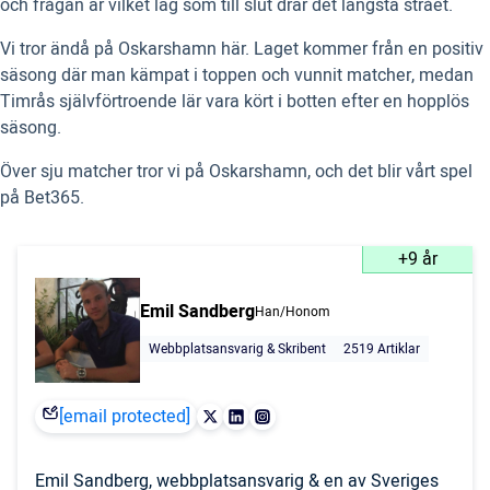
och frågan är vilket lag som till slut drar det längsta strået.
Vi tror ändå på Oskarshamn här. Laget kommer från en positiv
säsong där man kämpat i toppen och vunnit matcher, medan
Timrås självförtroende lär vara kört i botten efter en hopplös
säsong.
Över sju matcher tror vi på Oskarshamn, och det blir vårt spel
på Bet365.
+9 år
Emil Sandberg
Han/Honom
Webbplatsansvarig & Skribent
2519 Artiklar
[email protected]
Emil Sandberg, webbplatsansvarig & en av Sveriges