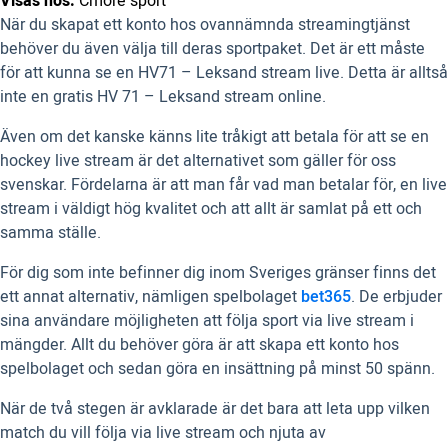
Visas hos:
Cmore sport
När du skapat ett konto hos ovannämnda streamingtjänst
behöver du även välja till deras sportpaket. Det är ett måste
för att kunna se en HV71 – Leksand stream live. Detta är alltså
inte en gratis HV 71 – Leksand stream online.
Även om det kanske känns lite tråkigt att betala för att se en
hockey live stream är det alternativet som gäller för oss
svenskar. Fördelarna är att man får vad man betalar för, en live
stream i väldigt hög kvalitet och att allt är samlat på ett och
samma ställe.
För dig som inte befinner dig inom Sveriges gränser finns det
ett annat alternativ, nämligen spelbolaget
bet365
. De erbjuder
sina användare möjligheten att följa sport via live stream i
mängder. Allt du behöver göra är att skapa ett konto hos
spelbolaget och sedan göra en insättning på minst 50 spänn.
När de två stegen är avklarade är det bara att leta upp vilken
match du vill följa via live stream och njuta av