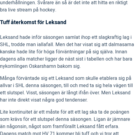
underhållningen. Svårare än så är det inte att hitta en riktigt
bra live stream på hockey.
Tuff återkomst för Leksand
Leksand hade inför säsongen samlat ihop ett slagkraftig lag i
SHL, trodde man iallafall. Men det har visat sig att dalmasarna
kanske hade lite för höga förväntningar på sig själva. Innan
dagens alla matcher ligger de näst sist i tabellen och har bara
nykomlingen Oskarshamn bakom sig.
Många förväntade sig ett Leksand som skulle etablera sig på
allvar i SHL denna säsongen, till och med ta sig hela vägen till
ett slutspel. Visst, säsongen är långt ifrån över. Men Leksand
har inte direkt visat några god tendenser.
Lite kontinuitet är ett måste för att ett lag ska ta de poängen
som krävs för ett slutspel denna säsongen. Ligan är jämnare
än någonsin, något som framförallt Leksand fått erfara.
Dagens match mot HV 71 kommer bli tuff och vi tror att