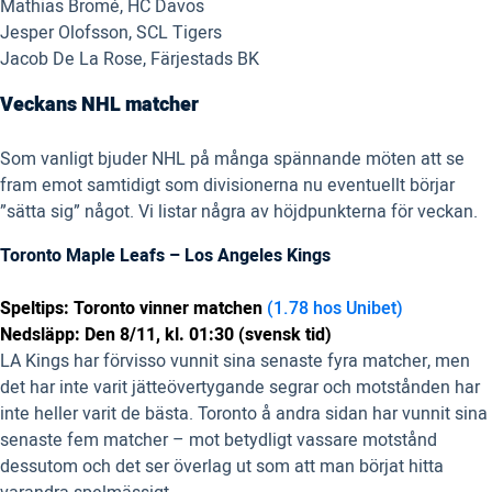
Mathias Bromé, HC Davos
Jesper Olofsson, SCL Tigers
Jacob De La Rose, Färjestads BK
Veckans NHL matcher
Som vanligt bjuder NHL på många spännande möten att se
fram emot samtidigt som divisionerna nu eventuellt börjar
”sätta sig” något. Vi listar några av höjdpunkterna för veckan.
Toronto Maple Leafs – Los Angeles Kings
Speltips: Toronto vinner matchen
(1.78 hos Unibet)
Nedsläpp: Den 8/11, kl. 01:30 (svensk tid)
LA Kings har förvisso vunnit sina senaste fyra matcher, men
det har inte varit jätteövertygande segrar och motstånden har
inte heller varit de bästa. Toronto å andra sidan har vunnit sina
senaste fem matcher – mot betydligt vassare motstånd
dessutom och det ser överlag ut som att man börjat hitta