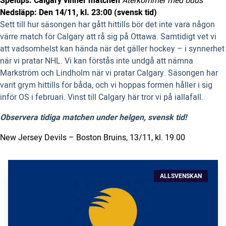
Speltips: Calgary vinner matchen
Återkommer med odds
Nedsläpp: Den 14/11, kl. 23:00 (svensk tid)
Sett till hur säsongen har gått hittills bör det inte vara någon
värre match för Calgary att rå sig på Ottawa. Samtidigt vet vi
att vadsomhelst kan hända när det gäller hockey – i synnerhet
när vi pratar NHL. Vi kan förstås inte undgå att nämna
Markström och Lindholm när vi pratar Calgary. Säsongen har
varit grym hittills för båda, och vi hoppas formen håller i sig
inför OS i februari. Vinst till Calgary här tror vi på iallafall.
Observera tidiga matchen under helgen, svensk tid!
New Jersey Devils – Boston Bruins, 13/11, kl. 19.00
ALLSVENSKAN