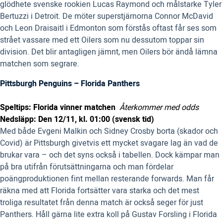
glödhete svenske rookien Lucas Raymond och målstarke Tyler
Bertuzzi i Detroit. De möter superstjärnorna Connor McDavid
och Leon Draisaitl i Edmonton som förstås oftast får ses som
strået vassare med ett Oilers som nu dessutom toppar sin
division. Det blir antagligen jämnt, men Oilers bör ändå lämna
matchen som segrare.
Pittsburgh Penguins – Florida Panthers
Speltips: Florida vinner matchen
Återkommer med odds
Nedsläpp: Den 12/11, kl. 01:00 (svensk tid)
Med både Evgeni Malkin och Sidney Crosby borta (skador och
Covid) är Pittsburgh givetvis ett mycket svagare lag än vad de
brukar vara – och det syns också i tabellen. Dock kämpar man
på bra utifrån förutsättningarna och man fördelar
poängproduktionen fint mellan resterande forwards. Man får
räkna med att Florida fortsätter vara starka och det mest
troliga resultatet från denna match är också seger för just
Panthers. Håll gärna lite extra koll på Gustav Forsling i Florida