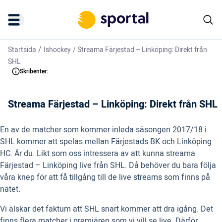
/
Startsida
Ishockey
/
Streama Färjestad – Linköping: Direkt från
SHL
Skribenter:
Streama Färjestad – Linköping: Direkt från SHL
En av de matcher som kommer inleda säsongen 2017/18 i
SHL kommer att spelas mellan Färjestads BK och Linköping
HC. Är du. Likt som oss intressera av att kunna streama
Färjestad – Linköping live från SHL. Då behöver du bara följa
våra knep för att få tillgång till de live streams som finns på
nätet.
Vi älskar det faktum att SHL snart kommer att dra igång. Det
finns flera matcher i premiären som vi vill se live. Därför