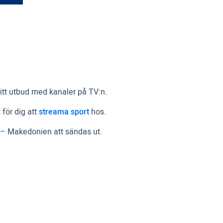
tt utbud med kanaler på TV:n.
för dig att
streama sport
hos.
 – Makedonien att sändas ut.