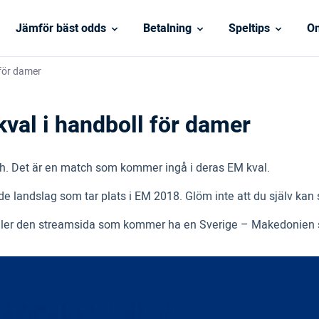
Jämför bäst odds
Betalning
Speltips
On
 för damer
val i handboll för damer
tch. Det är en match som kommer ingå i deras EM kval.
de landslag som tar plats i EM 2018. Glöm inte att du själv ka
 eller den streamsida som kommer ha en Sverige – Makedonien 