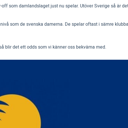
lay-off som damlandslaget just nu spelar. Utöver Sverige så är 
nivå som de svenska damerna. De spelar oftast i sämre klubbar
5 så blir det ett odds som vi känner oss bekväma med.