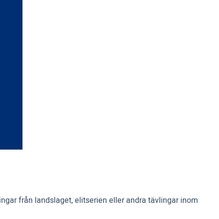
gar från landslaget, elitserien eller andra tävlingar inom