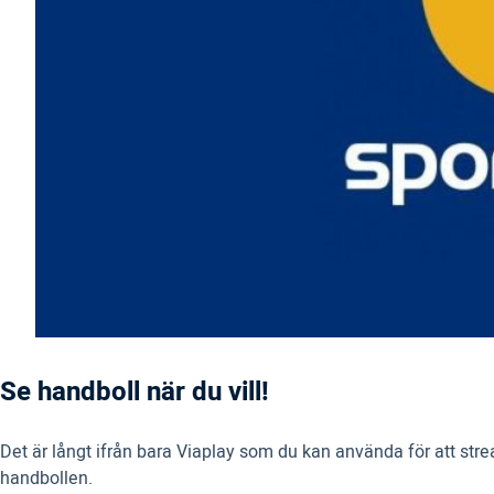
Se handboll när du vill!
Det är långt ifrån bara Viaplay som du kan använda för att strea
handbollen.