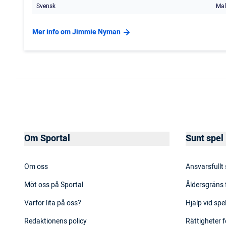
Svensk
Mal
Mer info om Jimmie Nyman
Om Sportal
Sunt spel
Om oss
Ansvarsfullt
Möt oss på Sportal
Åldersgräns 
Varför lita på oss?
Hjälp vid sp
Redaktionens policy
Rättigheter f