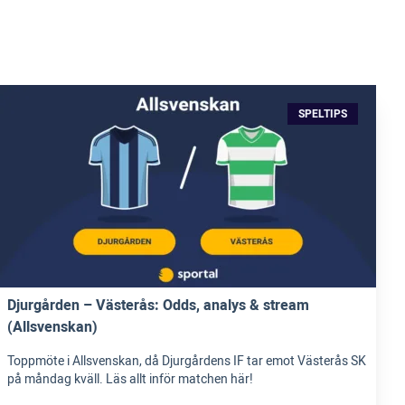
SPELTIPS
Djurgården – Västerås: Odds, analys & stream
(Allsvenskan)
Toppmöte i Allsvenskan, då Djurgårdens IF tar emot Västerås SK
på måndag kväll. Läs allt inför matchen här!