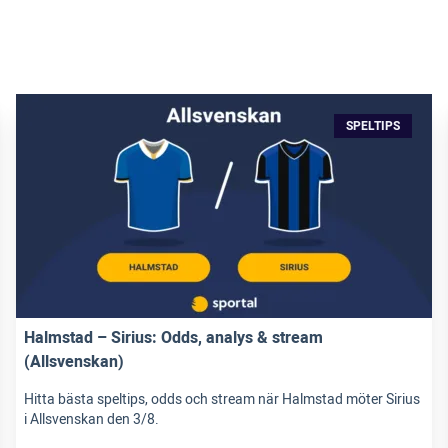
SPELTIPS
Halmstad – Sirius: Odds, analys & stream
(Allsvenskan)
Hitta bästa speltips, odds och stream när Halmstad möter Sirius
i Allsvenskan den 3/8.