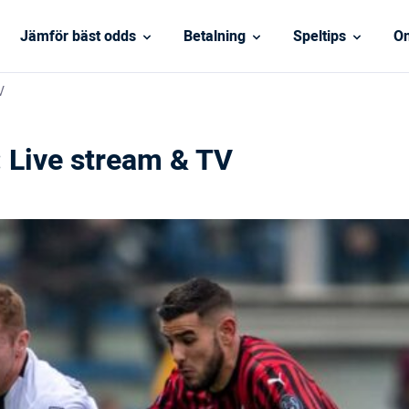
Jämför bäst odds
Betalning
Speltips
On
V
 Live stream & TV