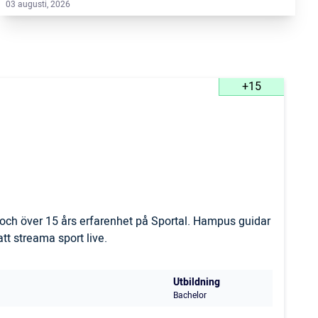
03 augusti, 2026
+15
och över 15 års erfarenhet på Sportal. Hampus guidar
t streama sport live.
Utbildning
Bachelor