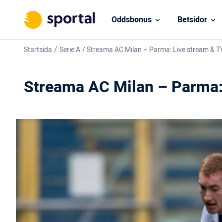
Oddsbonus
Betsidor
/
Startsida
Serie A
/
Streama AC Milan – Parma: Live stream & T
Streama AC Milan – Parma: