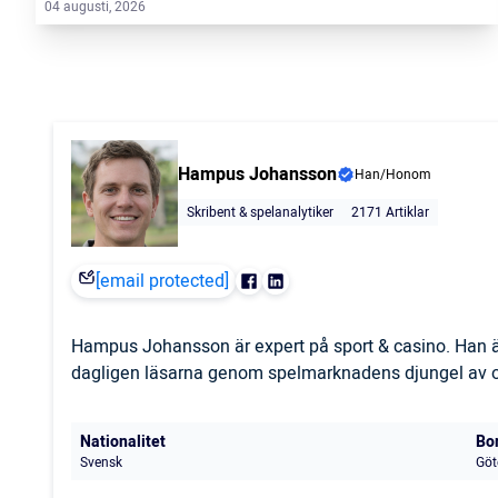
04 augusti, 2026
Hampus Johansson
Han/Honom
Skribent & spelanalytiker
2171 Artiklar
[email protected]
Hampus Johansson är expert på sport & casino. Han är
dagligen läsarna genom spelmarknadens djungel av odd
Nationalitet
Bo
Svensk
Göt