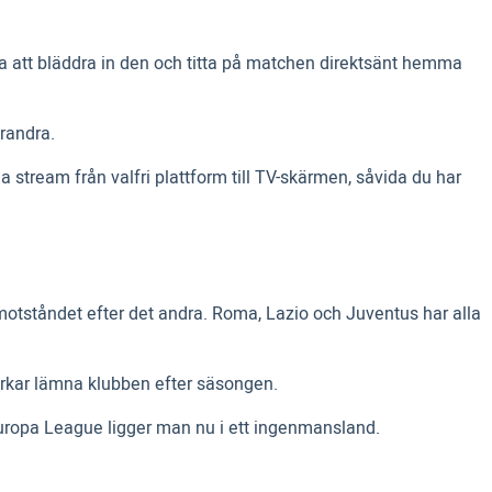
ra att bläddra in den och titta på matchen direktsänt hemma
randra.
stream från valfri plattform till TV-skärmen, såvida du har
 motståndet efter det andra. Roma, Lazio och Juventus har alla
erkar lämna klubben efter säsongen.
Europa League ligger man nu i ett ingenmansland.