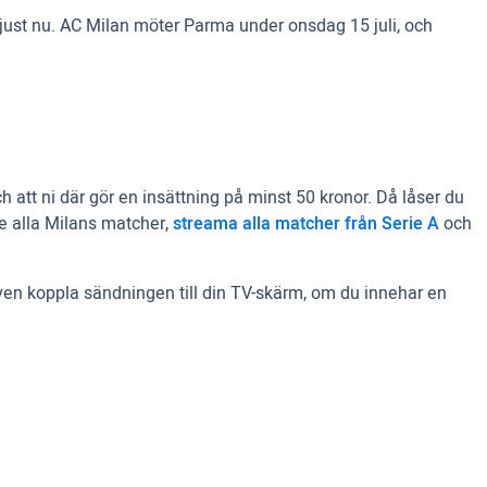
in just nu. AC Milan möter Parma under onsdag 15 juli, och
h att ni där gör en insättning på minst 50 kronor. Då låser du
se alla Milans matcher,
streama alla matcher från Serie A
och
 även koppla sändningen till din TV-skärm, om du innehar en