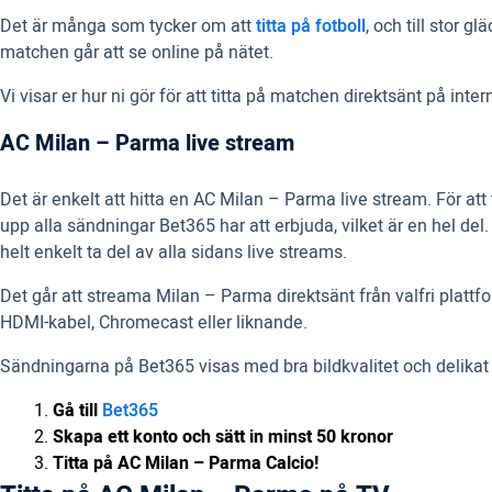
Det är många som tycker om att
titta på fotboll
, och till stor 
matchen går att se online på nätet.
Vi visar er hur ni gör för att titta på matchen direktsänt på int
AC Milan – Parma live stream
Det är enkelt att hitta en AC Milan – Parma live stream. För att 
upp alla sändningar Bet365 har att erbjuda, vilket är en hel del
helt enkelt ta del av alla sidans live streams.
Det går att streama Milan – Parma direktsänt från valfri plattf
HDMI-kabel, Chromecast eller liknande.
Sändningarna på Bet365 visas med bra bildkvalitet och delikat
Gå till
Bet365
Skapa ett konto och sätt in minst 50 kronor
Titta på AC Milan – Parma Calcio!