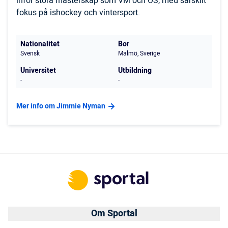
inför stora mästerskap som VM och OS, med särskilt
fokus på ishockey och vintersport.
Nationalitet
Bor
Svensk
Malmö, Sverige
Universitet
Utbildning
-
-
Mer info om Jimmie Nyman
Om Sportal