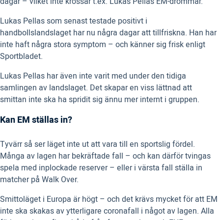
dagar – vilket inte krossar t.ex. Lukas Pellas EM-drömmar.
Lukas Pellas som senast testade positivt i
handbollslandslaget har nu några dagar att tillfriskna. Han har
inte haft några stora symptom – och känner sig frisk enligt
Sportbladet.
Lukas Pellas har även inte varit med under den tidiga
samlingen av landslaget. Det skapar en viss lättnad att
smittan inte ska ha spridit sig ännu mer internt i gruppen.
Kan EM ställas in?
Tyvärr så ser läget inte ut att vara till en sportslig fördel.
Många av lagen har bekräftade fall – och kan därför tvingas
spela med inplockade reserver – eller i värsta fall ställa in
matcher på Walk Over.
Smittoläget i Europa är högt – och det krävs mycket för att EM
inte ska skakas av ytterligare coronafall i något av lagen. Alla