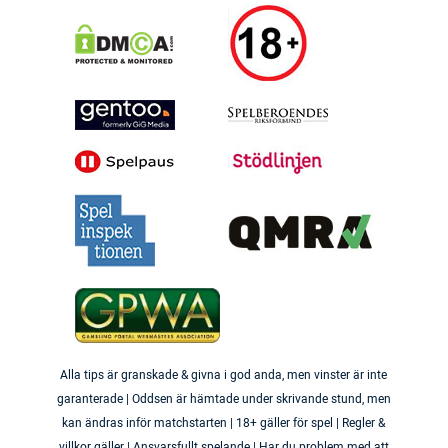
Alla tips är granskade & givna i god anda, men vinster är inte
garanterade | Oddsen är hämtade under skrivande stund, men
kan ändras inför matchstarten | 18+ gäller för spel | Regler &
villkor gäller | Ansvarsfullt spelande | Har du problem med att