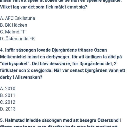
innan valt att spela ut bollen då de haft en spelare liggande.
Vilket lag var det som fick målet emot sig?
A. AFC Eskilstuna
B. BK Häcken
C. Malmö FF
D. Östersunds FK
4. Inför säsongen lovade Djurgårdens tränare Özcan
Melkemichel minst en derbyseger, för att äntligen ta död på
”derbyspöket”. Det blev dessvärre, för Djurgårdens del, 2
förluster och 2 oavgjorda. När var senast Djurgården vann ett
derby i Allsvenskan?
A. 2010
B. 2011
C. 2012
D. 2013
5. Halmstad inledde säsongen med att besegra Östersund i