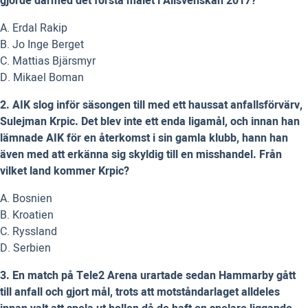
gjorde därmed det första målet i Allsvenskan 2017?
A. Erdal Rakip
B. Jo Inge Berget
C. Mattias Bjärsmyr
D. Mikael Boman
2. AIK slog inför säsongen till med ett haussat anfallsförvärv,
Sulejman Krpic. Det blev inte ett enda ligamål, och innan han
lämnade AIK för en återkomst i sin gamla klubb, hann han
även med att erkänna sig skyldig till en misshandel. Från
vilket land kommer Krpic?
A. Bosnien
B. Kroatien
C. Ryssland
D. Serbien
3. En match på Tele2 Arena urartade sedan Hammarby gått
till anfall och gjort mål, trots att motståndarlaget alldeles