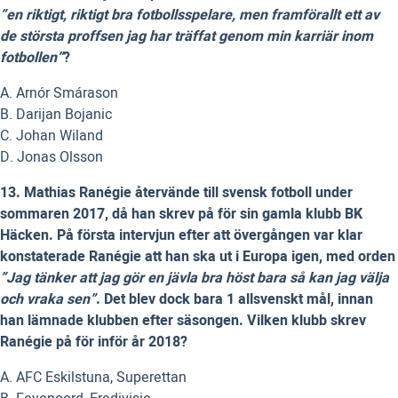
”en riktigt, riktigt bra fotbollsspelare, men framförallt ett av
de största proffsen jag har träffat genom min karriär inom
fotbollen”
?
A. Arnór Smárason
B. Darijan Bojanic
C. Johan Wiland
D. Jonas Olsson
13. Mathias Ranégie återvände till svensk fotboll under
sommaren 2017, då han skrev på för sin gamla klubb BK
Häcken. På första intervjun efter att övergången var klar
konstaterade Ranégie att han ska ut i Europa igen, med orden
”Jag tänker att jag gör en jävla bra höst bara så kan jag välja
och vraka sen”
. Det blev dock bara 1 allsvenskt mål, innan
han lämnade klubben efter säsongen. Vilken klubb skrev
Ranégie på för inför år 2018?
A. AFC Eskilstuna, Superettan