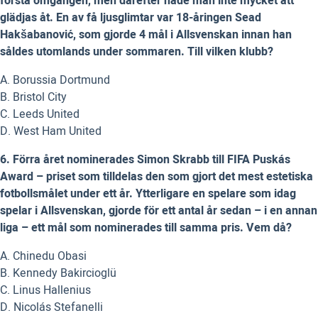
första omgången, men därefter hade man inte mycket att
glädjas åt. En av få ljusglimtar var 18-åringen Sead
Hakšabanović, som gjorde 4 mål i Allsvenskan innan han
såldes utomlands under sommaren. Till vilken klubb?
A. Borussia Dortmund
B. Bristol City
C. Leeds United
D. West Ham United
6. Förra året nominerades Simon Skrabb till FIFA Puskás
Award – priset som tilldelas den som gjort det mest estetiska
fotbollsmålet under ett år. Ytterligare en spelare som idag
spelar i Allsvenskan, gjorde för ett antal år sedan – i en annan
liga – ett mål som nominerades till samma pris. Vem då?
A. Chinedu Obasi
B. Kennedy Bakircioglü
C. Linus Hallenius
D. Nicolás Stefanelli