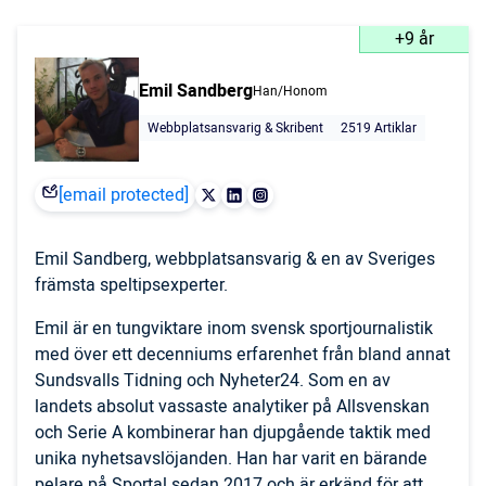
+9 år
Emil Sandberg
Han/Honom
Webbplatsansvarig & Skribent
2519 Artiklar
[email protected]
Emil Sandberg, webbplatsansvarig & en av Sveriges
främsta speltipsexperter.
Emil är en tungviktare inom svensk sportjournalistik
med över ett decenniums erfarenhet från bland annat
Sundsvalls Tidning och Nyheter24. Som en av
landets absolut vassaste analytiker på Allsvenskan
och Serie A kombinerar han djupgående taktik med
unika nyhetsavslöjanden. Han har varit en bärande
pelare på Sportal sedan 2017 och är erkänd för att