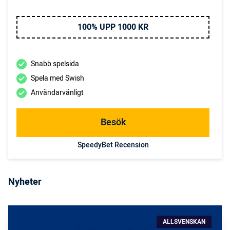
100% UPP 1000 KR
Snabb spelsida
Spela med Swish
Användarvänligt
Besök
SpeedyBet Recension
Nyheter
ALLSVENSKAN