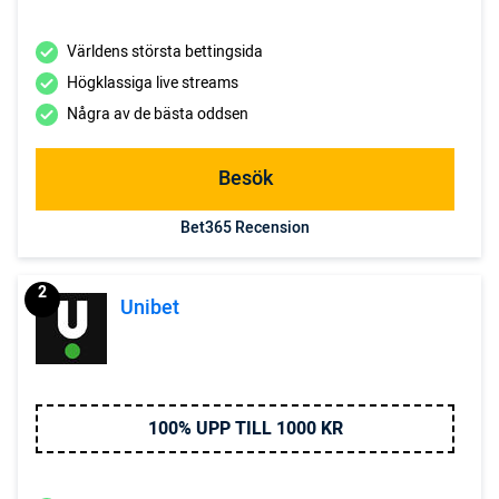
Världens största bettingsida
Högklassiga live streams
Några av de bästa oddsen
Besök
Bet365 Recension
2
Unibet
100% UPP TILL 1000 KR