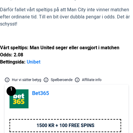
Därför fallet vårt speltips på att Man City inte vinner matchen
efter ordinarie tid. Till en bit över dubbla pengar i odds. Det är
schysst!
Vårt speltips: Man United seger eller oavgjort i matchen
Odds: 2.08
Bettingsida:
Unibet
Hur vi sätter betyg
Spelberoende
Affiliate info
1
Bet365
1500 KR + 100 FREE SPINS