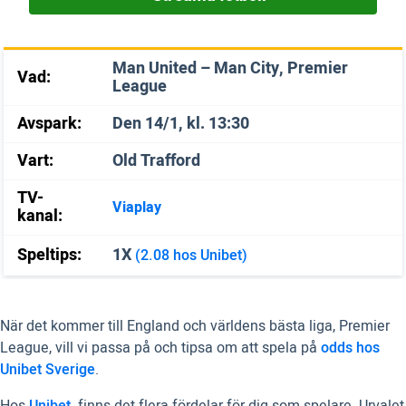
Man United – Man City, Premier
Vad:
League
Avspark:
Den 14/1, kl. 13:30
Vart:
Old Trafford
TV-
Viaplay
kanal:
Speltips:
1X
(2.08 hos Unibet)
När det kommer till England och världens bästa liga, Premier
League, vill vi passa på och tipsa om att spela på
odds hos
Unibet Sverige
.