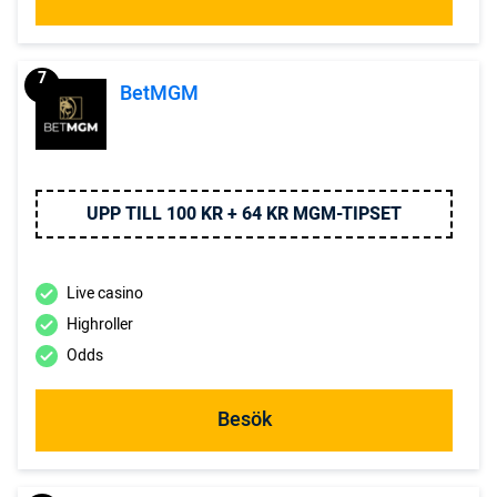
7
BetMGM
UPP TILL 100 KR + 64 KR MGM-TIPSET
Live casino
Highroller
Odds
Besök