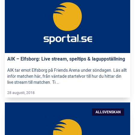
AIK – Elfsborg: Live stream, speltips & laguppställning
AIK tar emot Elfsborg på Friends Arena under söndagen. Läs allt
inför matchen här, från väntade startelvor till hur du hittar din
live stream till matchen. Ti …
28 augusti, 2018
ALLSVENSKAN