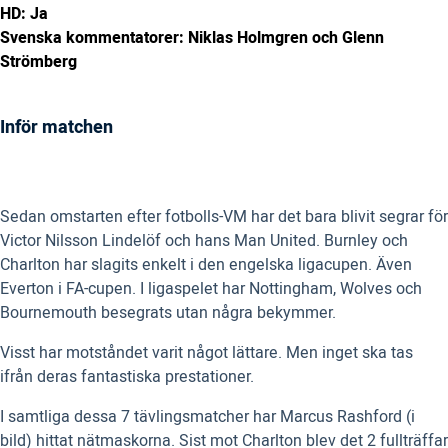
HD: Ja
Svenska kommentatorer: Niklas Holmgren och Glenn
Strömberg
Inför matchen
Sedan omstarten efter fotbolls-VM har det bara blivit segrar för
Victor Nilsson Lindelöf och hans Man United. Burnley och
Charlton har slagits enkelt i den engelska ligacupen. Även
Everton i FA-cupen. I ligaspelet har Nottingham, Wolves och
Bournemouth besegrats utan några bekymmer.
Visst har motståndet varit något lättare. Men inget ska tas
ifrån deras fantastiska prestationer.
I samtliga dessa 7 tävlingsmatcher har Marcus Rashford (i
bild) hittat nätmaskorna. Sist mot Charlton blev det 2 fullträffar