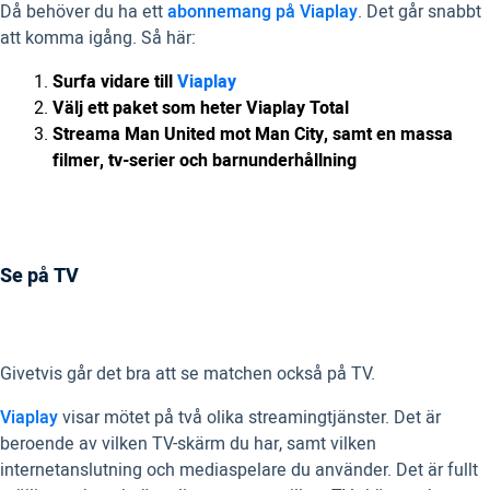
Då behöver du ha ett
abonnemang på Viaplay
. Det går snabbt
att komma igång. Så här:
Surfa vidare till
Viaplay
Välj ett paket som heter Viaplay Total
Streama Man United mot Man City, samt en massa
filmer, tv-serier och barnunderhållning
Se på TV
Givetvis går det bra att se matchen också på TV.
Viaplay
visar mötet på två olika streamingtjänster. Det är
beroende av vilken TV-skärm du har, samt vilken
internetanslutning och mediaspelare du använder. Det är fullt