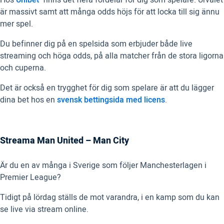
Hos
Unibet
finns det flera fördelar för dig som spelare. Urvalet
är massivt samt att många odds höjs för att locka till sig ännu
mer spel.
Du befinner dig på en spelsida som erbjuder både live
streaming och höga odds, på alla matcher från de stora ligorna
och cuperna.
Det är också en trygghet för dig som spelare är att du lägger
dina bet hos en
svensk bettingsida med licens
.
Streama Man United – Man City
Är du en av många i Sverige som följer Manchesterlagen i
Premier League?
Tidigt på lördag ställs de mot varandra, i en kamp som du kan
se live via stream online.