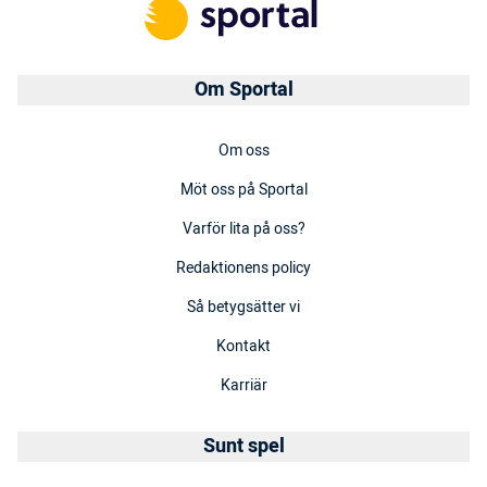
Om Sportal
Om oss
Möt oss på Sportal
Varför lita på oss?
Redaktionens policy
Så betygsätter vi
Kontakt
Karriär
Sunt spel