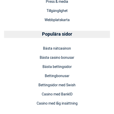
Press & media
Tillgänglighet
Webbplatskarta
Populära sidor
Bästa nätcasinon
Bästa casino bonusar
Bästa bettingsidor
Bettingbonusar
Bettingsidor med Swish
Casino med BankID
Casino med låg insättning