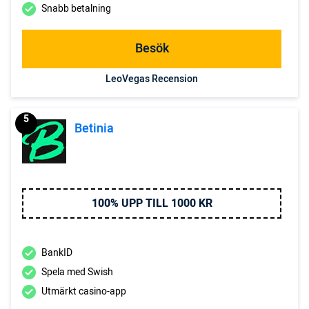
Snabb betalning
Besök
LeoVegas Recension
5
Betinia
100% UPP TILL 1000 KR
BankID
Spela med Swish
Utmärkt casino-app