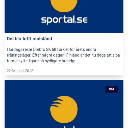
Det blir tufft motstånd
I lördags reste Örebro SK till Turkiet för årets andra
träningsläger. Efter några dagar i Finland är det nu dags att sipa
formen ytterligare på sydligare breddgr …
22 februari, 2012
VM