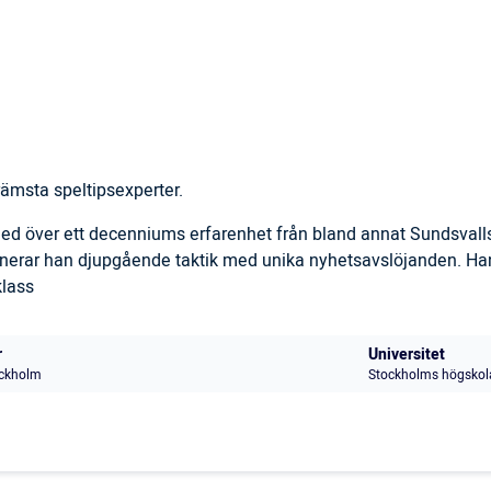
ämsta speltipsexperter.
 med över ett decenniums erfarenhet från bland annat Sundsval
inerar han djupgående taktik med unika nyhetsavslöjanden. Han
klass
r
Universitet
ckholm
Stockholms högskol