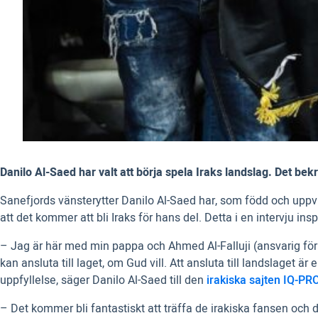
Danilo Al-Saed har valt att börja spela Iraks landslag. Det bekr
Sanefjords vänsterytter Danilo Al-Saed har, som född och uppv
att det kommer att bli Iraks för hans del. Detta i en intervju in
– Jag är här med min pappa och Ahmed Al-Falluji (ansvarig för a
kan ansluta till laget, om Gud vill. Att ansluta till landslaget 
uppfyllelse, säger Danilo Al-Saed till den
irakiska sajten IQ-PR
– Det kommer bli fantastiskt att träffa de irakiska fansen och d