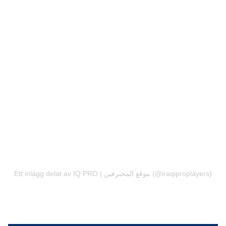
Ett inlägg delat av IQ PRO | موقع المحترفين (@iraqiproplayers)