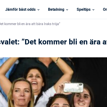
Jämför bäst odds
Betalning
Speltips
On
et kommer bli en ära att bära Iraks tröja”
alet: ”Det kommer bli en ära at