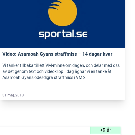
Video: Asamoah Gyans straffmiss – 14 dagar kvar
Vi tänker tillbaka till ett VM-minne om dagen, och delar med oss
av det genom text och videoklipp. Idag ägnar vi en tanke åt
Asamoah Gyans ödesdigra straffmiss i VM 2 …
31 maj, 2018
+9 år