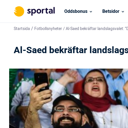
Oddsbonus
Betsidor
/
Startsida
Fotbollsnyheter
/
Al-Saed bekräftar landslagsvalet: ”D
Al-Saed bekräftar landslagsv