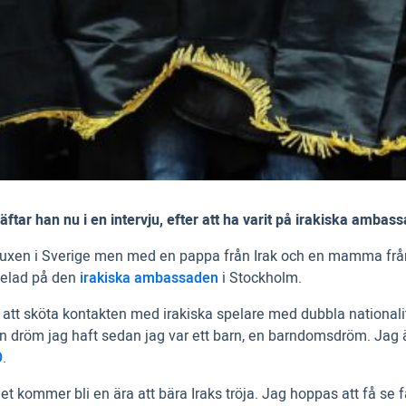
äftar han nu i en intervju, efter att ha varit på irakiska ambass
uxen i Sverige men med en pappa från Irak och en mamma från Ch
spelad på den
irakiska ambassaden
i Stockholm.
tt sköta kontakten med irakiska spelare med dubbla nationalitet
är en dröm jag haft sedan jag var ett barn, en barndomsdröm. Jag ä
O
.
et kommer bli en ära att bära Iraks tröja. Jag hoppas att få se 