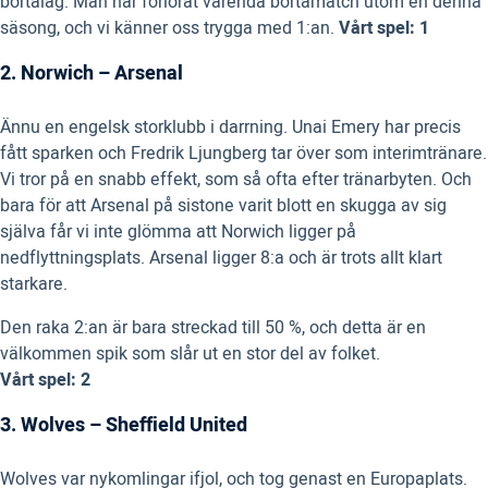
bortalag. Man har förlorat varenda bortamatch utom en denna
säsong, och vi känner oss trygga med 1:an.
Vårt spel: 1
2. Norwich – Arsenal
Ännu en engelsk storklubb i darrning. Unai Emery har precis
fått sparken och Fredrik Ljungberg tar över som interimtränare.
Vi tror på en snabb effekt, som så ofta efter tränarbyten. Och
bara för att Arsenal på sistone varit blott en skugga av sig
själva får vi inte glömma att Norwich ligger på
nedflyttningsplats. Arsenal ligger 8:a och är trots allt klart
starkare.
Den raka 2:an är bara streckad till 50 %, och detta är en
välkommen spik som slår ut en stor del av folket.
Vårt spel: 2
3. Wolves – Sheffield United
Wolves var nykomlingar ifjol, och tog genast en Europaplats.