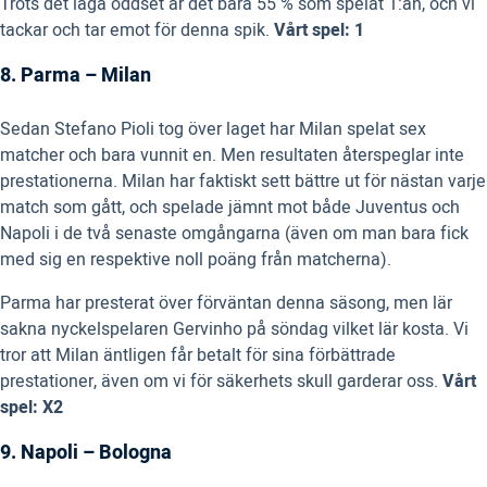
Trots det låga oddset är det bara 55 % som spelat 1:an, och vi
tackar och tar emot för denna spik.
Vårt spel: 1
8. Parma – Milan
Sedan Stefano Pioli tog över laget har Milan spelat sex
matcher och bara vunnit en. Men resultaten återspeglar inte
prestationerna. Milan har faktiskt sett bättre ut för nästan varje
match som gått, och spelade jämnt mot både Juventus och
Napoli i de två senaste omgångarna (även om man bara fick
med sig en respektive noll poäng från matcherna).
Parma har presterat över förväntan denna säsong, men lär
sakna nyckelspelaren Gervinho på söndag vilket lär kosta. Vi
tror att Milan äntligen får betalt för sina förbättrade
prestationer, även om vi för säkerhets skull garderar oss.
Vårt
spel: X2
9. Napoli – Bologna