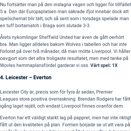
Nu fortsätter man på den inslagna vägen och ligger för tillfället
5:a. Den där Europaplatsen man säkrade ifjol innebär dock att
spelschemat blir tätt, och så sent som i torsdags spelade man
en tuff bortamatch i Braga som slutade 3-3.
Årets nykomlingar Sheffield United har även de gått oerhört
bra. Man ligger alldeles bakom Wolves i tabellen och har inte
förlorat på över två månader, då man mötte Liverpool. Vi håller
oavgjort som det allra troligaste resultatet, men med tanke på
Wovles hemmaplansfördel garderar vi oss.
Vårt spel: 1X
4. Leicester – Everton
Leicester City är, precis som för fyra år sedan, Premier
Leagues stora positiva överraskning. Brendan Rodgers har fått
igång laget rejält, och endast Liverpool finnes ovanför dem.
Everton har ett väldigt starkt lag på pappret, men har inte riktigt
fått ut den kvaliteten på plan. Formen började se ut att vara på