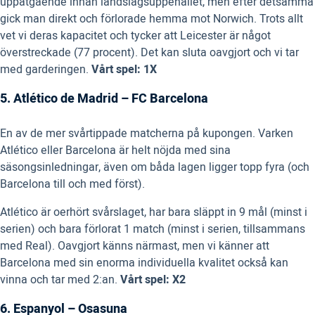
uppåtgående innan landslagsuppehållet, men efter detsamma
gick man direkt och förlorade hemma mot Norwich. Trots allt
vet vi deras kapacitet och tycker att Leicester är något
överstreckade (77 procent). Det kan sluta oavgjort och vi tar
med garderingen.
Vårt spel: 1X
5. Atlético de Madrid – FC Barcelona
En av de mer svårtippade matcherna på kupongen. Varken
Atlético eller Barcelona är helt nöjda med sina
säsongsinledningar, även om båda lagen ligger topp fyra (och
Barcelona till och med först).
Atlético är oerhört svårslaget, har bara släppt in 9 mål (minst i
serien) och bara förlorat 1 match (minst i serien, tillsammans
med Real). Oavgjort känns närmast, men vi känner att
Barcelona med sin enorma individuella kvalitet också kan
vinna och tar med 2:an.
Vårt spel: X2
6. Espanyol – Osasuna