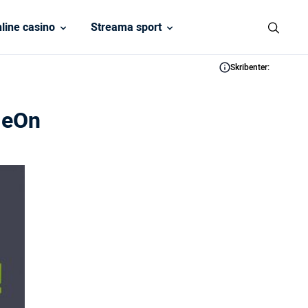
line casino
Streama sport
Skribenter:
meOn