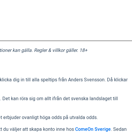
oner kan gälla. Regler & villkor gäller. 18+
ka dig in till alla speltips från Anders Svensson. Då klickar
 Det kan röra sig om allt ifrån det svenska landslaget till
et erbjuder ovanligt höga odds på utvalda odds.
t du väljer att skapa konto inne hos
ComeOn Sverige
. Sedan