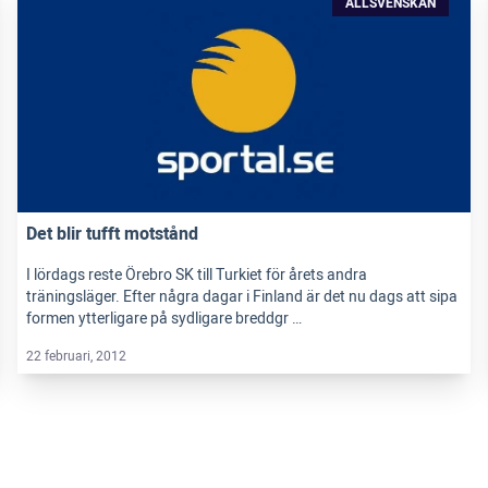
ALLSVENSKAN
Det blir tufft motstånd
I lördags reste Örebro SK till Turkiet för årets andra
träningsläger. Efter några dagar i Finland är det nu dags att sipa
formen ytterligare på sydligare breddgr …
22 februari, 2012