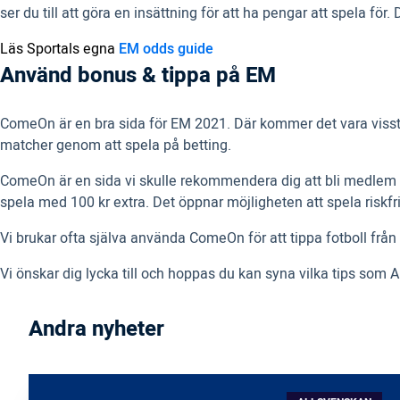
ser du till att göra en insättning för att ha pengar att spela fö
Läs Sportals egna
EM odds guide
Använd bonus & tippa på EM
ComeOn är en bra sida för EM 2021. Där kommer det vara visst
matcher genom att spela på betting.
ComeOn är en sida vi skulle rekommendera dig att bli medlem
spela med 100 kr extra. Det öppnar möjligheten att spela riskfri
Vi brukar ofta själva använda ComeOn för att tippa fotboll frå
Vi önskar dig lycka till och hoppas du kan syna vilka tips som A
Andra nyheter