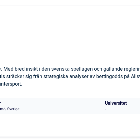
. Med bred insikt i den svenska spellagen och gällande regler
is sträcker sig från strategiska analyser av bettingodds på All
ntersport.
r
Universitet
mö, Sverige
-