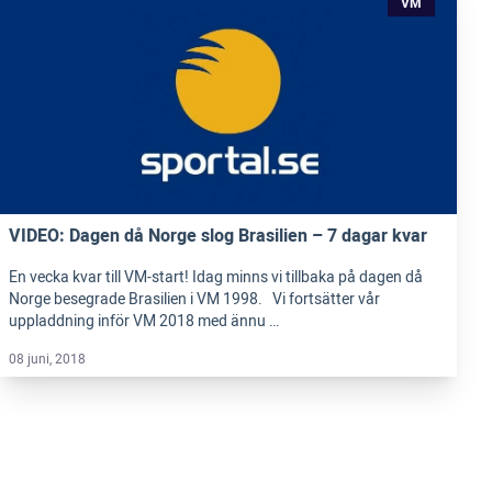
VM
VIDEO: Dagen då Norge slog Brasilien – 7 dagar kvar
En vecka kvar till VM-start! Idag minns vi tillbaka på dagen då
Norge besegrade Brasilien i VM 1998. Vi fortsätter vår
uppladdning inför VM 2018 med ännu …
08 juni, 2018