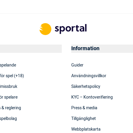
Information
 spelande
Guider
för spel (+18)
Användningsvillkor
elmissbruk
Säkerhetspolicy
ör spelare
KYC – Kontoverifiering
 & reglering
Press & media
 spelbolag
Tillgänglighet
Webbplatskarta