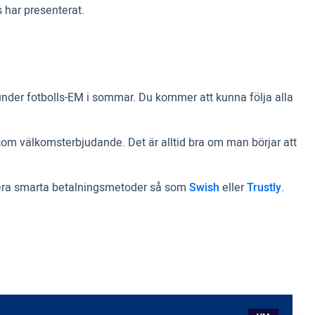
s har presenterat.
nder fotbolls-EM i sommar. Du kommer att kunna följa alla
om välkomsterbjudande. Det är alltid bra om man börjar att
 flera smarta betalningsmetoder så som
Swish
eller
Trustly
.