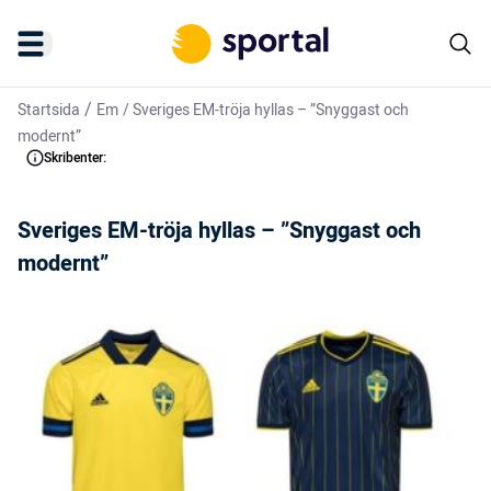
/
Startsida
Em
/
Sveriges EM-tröja hyllas – ”Snyggast och
modernt”
Skribenter:
Sveriges EM-tröja hyllas – ”Snyggast och
modernt”