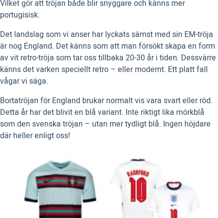
Vilket gör att tröjan både blir snyggare och känns mer
portugisisk.
Det landslag som vi anser har lyckats sämst med sin EM-tröja
är nog England. Det känns som att man försökt skapa en form
av vit retro-tröja som tar oss tillbaka 20-30 år i tiden. Dessvärre
känns det varken speciellt retro – eller modernt. Ett platt fall
vågar vi säga.
Bortatröjan för England brukar normalt vis vara svart eller röd.
Detta år har det blivit en blå variant. Inte riktigt lika mörkblå
som den svenska tröjan – utan mer tydligt blå. Ingen höjdare
där heller enligt oss!