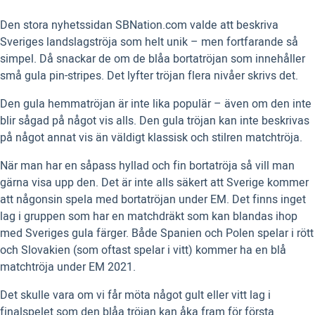
Den stora nyhetssidan SBNation.com valde att beskriva
Sveriges landslagströja som helt unik – men fortfarande så
simpel. Då snackar de om de blåa bortatröjan som innehåller
små gula pin-stripes. Det lyfter tröjan flera nivåer skrivs det.
Den gula hemmatröjan är inte lika populär – även om den inte
blir sågad på något vis alls. Den gula tröjan kan inte beskrivas
på något annat vis än väldigt klassisk och stilren matchtröja.
När man har en såpass hyllad och fin bortatröja så vill man
gärna visa upp den. Det är inte alls säkert att Sverige kommer
att någonsin spela med bortatröjan under EM. Det finns inget
lag i gruppen som har en matchdräkt som kan blandas ihop
med Sveriges gula färger. Både Spanien och Polen spelar i rött
och Slovakien (som oftast spelar i vitt) kommer ha en blå
matchtröja under EM 2021.
Det skulle vara om vi får möta något gult eller vitt lag i
finalspelet som den blåa tröjan kan åka fram för första