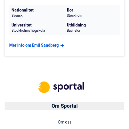
Nationalitet
Bor
Svensk
Stockholm
Universitet
Utbildning
Stockholms högskola
Bachelor
Mer info om Emil Sandberg
Om Sportal
Om oss