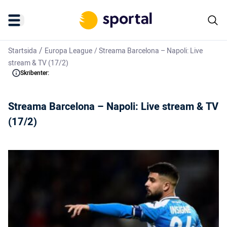
/
Startsida
Europa League
/
Streama Barcelona – Napoli: Live
stream & TV (17/2)
Skribenter:
Streama Barcelona – Napoli: Live stream & TV
(17/2)