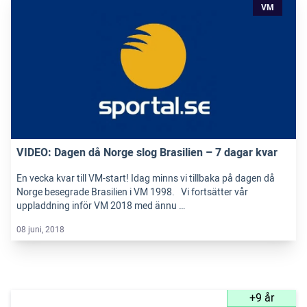
VM
VIDEO: Dagen då Norge slog Brasilien – 7 dagar kvar
En vecka kvar till VM-start! Idag minns vi tillbaka på dagen då
Norge besegrade Brasilien i VM 1998. Vi fortsätter vår
uppladdning inför VM 2018 med ännu …
08 juni, 2018
+9 år