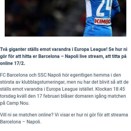
Två giganter ställs emot varandra i Europa League! Se hur ni
gör för att hitta er Barcelona – Napoli live stream, att titta på
online 17/2.
FC Barcelona och SSC Napoli hör egentligen hemma i den
största av klubblagsturneringar, men nu har det blivit så att de
ställs emot varandra i Europa League istället. Klockan 18:45
torsdag kväll den 17 februari blåser domaren igång matchen
på Camp Nou.
Vill ni se matchen online? Vi visar er hur ni gör för att streama
Barcelona – Napoli.