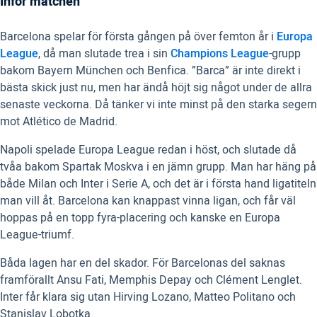
Inför matchen
Barcelona spelar för första gången på över femton år i
Europa
League
, då man slutade trea i sin
Champions League
-grupp
bakom Bayern München och Benfica. ”Barca” är inte direkt i
bästa skick just nu, men har ändå höjt sig något under de allra
senaste veckorna. Då tänker vi inte minst på den starka segern
mot Atlético de Madrid.
Napoli spelade Europa League redan i höst, och slutade då
tvåa bakom Spartak Moskva i en jämn grupp. Man har häng på
både Milan och Inter i Serie A, och det är i första hand ligatiteln
man vill åt. Barcelona kan knappast vinna ligan, och får väl
hoppas på en topp fyra-placering och kanske en Europa
League-triumf.
Båda lagen har en del skador. För Barcelonas del saknas
framförallt Ansu Fati, Memphis Depay och Clément Lenglet.
Inter får klara sig utan Hirving Lozano, Matteo Politano och
Stanislav Lobotka.