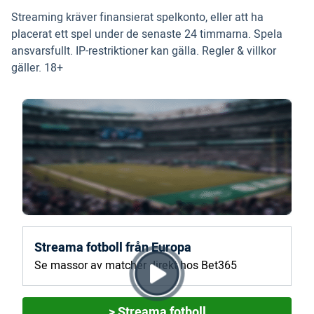
Streaming kräver finansierat spelkonto, eller att ha
placerat ett spel under de senaste 24 timmarna. Spela
ansvarsfullt. IP-restriktioner kan gälla. Regler & villkor
gäller. 18+
Streama fotboll från Europa
Se massor av matcher direkt hos Bet365
> Streama fotboll