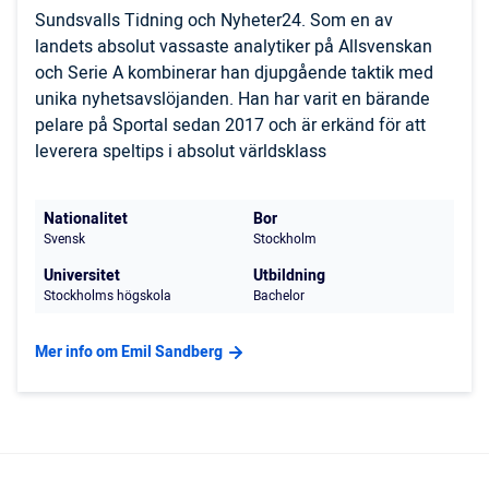
Sundsvalls Tidning och Nyheter24. Som en av
landets absolut vassaste analytiker på Allsvenskan
och Serie A kombinerar han djupgående taktik med
unika nyhetsavslöjanden. Han har varit en bärande
pelare på Sportal sedan 2017 och är erkänd för att
leverera speltips i absolut världsklass
Nationalitet
Bor
Svensk
Stockholm
Universitet
Utbildning
Stockholms högskola
Bachelor
Mer info om Emil Sandberg