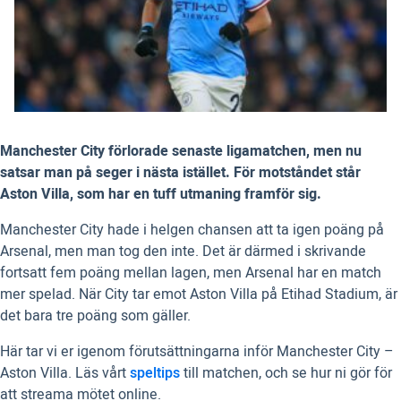
Manchester City förlorade senaste ligamatchen, men nu
satsar man på seger i nästa istället. För motståndet står
Aston Villa, som har en tuff utmaning framför sig.
Manchester City hade i helgen chansen att ta igen poäng på
Arsenal, men man tog den inte. Det är därmed i skrivande
fortsatt fem poäng mellan lagen, men Arsenal har en match
mer spelad. När City tar emot Aston Villa på Etihad Stadium, är
det bara tre poäng som gäller.
Här tar vi er igenom förutsättningarna inför Manchester City –
Aston Villa. Läs vårt
speltips
till matchen, och se hur ni gör för
att streama mötet online.