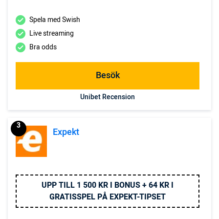
Spela med Swish
Live streaming
Bra odds
Besök
Unibet Recension
3
Expekt
UPP TILL 1 500 KR I BONUS + 64 KR I
GRATISSPEL PÅ EXPEKT-TIPSET