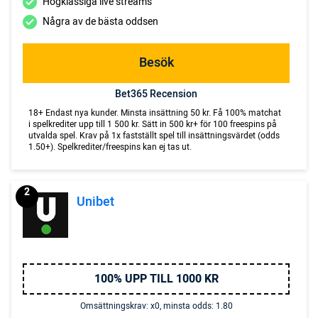
Högklassiga live streams
Några av de bästa oddsen
Besök
Bet365 Recension
18+ Endast nya kunder. Minsta insättning 50 kr. Få 100% matchat
i spelkrediter upp till 1 500 kr. Sätt in 500 kr+ för 100 freespins på
utvalda spel. Krav på 1x fastställt spel till insättningsvärdet (odds
1.50+). Spelkrediter/freespins kan ej tas ut.
2
Unibet
100% UPP TILL 1000 KR
Omsättningskrav: x0, minsta odds: 1.80