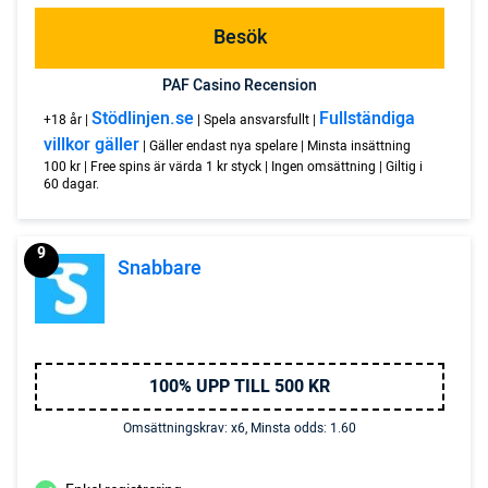
Besök
PAF Casino Recension
Stödlinjen.se
Fullständiga
+18 år |
| Spela ansvarsfullt |
villkor gäller
| Gäller endast nya spelare | Minsta insättning
100 kr | Free spins är värda 1 kr styck | Ingen omsättning | Giltig i
60 dagar.
9
Snabbare
100% UPP TILL 500 KR
Omsättningskrav: x6, Minsta odds: 1.60