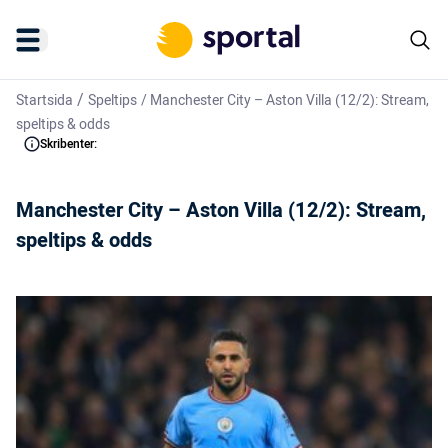
/
Startsida
Speltips
/
Manchester City – Aston Villa (12/2): Stream,
speltips & odds
Skribenter:
Manchester City – Aston Villa (12/2): Stream,
speltips & odds