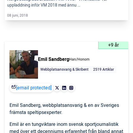
uppladdning inför VM 2018 med ännu …
08 juni, 2018
+9 år
Emil Sandberg
Han/Honom
Webbplatsansvarig & Skribent
2519 Artiklar
[email protected]
Emil Sandberg, webbplatsansvarig & en av Sveriges
främsta speltipsexperter.
Emil är en tungviktare inom svensk sportjournalistik
med över ett decenniums erfarenhet från bland annat