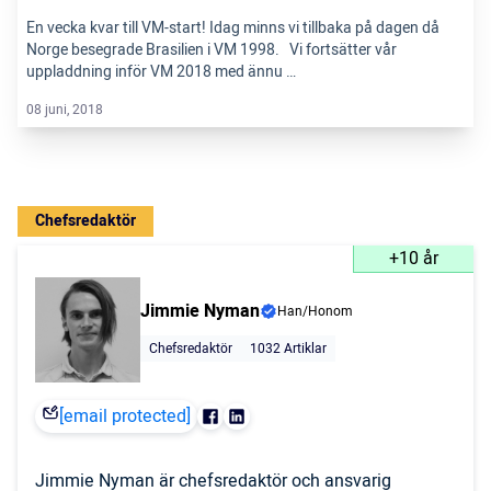
En vecka kvar till VM-start! Idag minns vi tillbaka på dagen då
Norge besegrade Brasilien i VM 1998. Vi fortsätter vår
uppladdning inför VM 2018 med ännu …
08 juni, 2018
Chefsredaktör
+10 år
Jimmie Nyman
Han/Honom
Chefsredaktör
1032 Artiklar
[email protected]
Jimmie Nyman är chefsredaktör och ansvarig