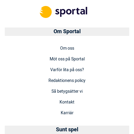
Om Sportal
Om oss
Möt oss på Sportal
Varför lita på oss?
Redaktionens policy
Så betygsätter vi
Kontakt
Karriär
Sunt spel