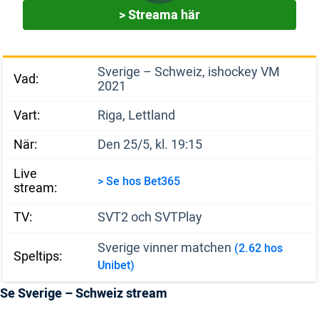
> Streama här
Sverige – Schweiz, ishockey VM
Vad:
2021
Vart:
Riga, Lettland
När:
Den 25/5, kl. 19:15
Live
> Se hos Bet365
stream:
TV:
SVT2 och SVTPlay
Sverige vinner matchen
(2.62 hos
Speltips:
Unibet)
Se Sverige – Schweiz stream