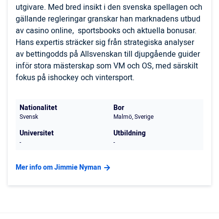
utgivare. Med bred insikt i den svenska spellagen och
gällande regleringar granskar han marknadens utbud
av casino online, sportsbooks och aktuella bonusar.
Hans expertis sträcker sig från strategiska analyser
av bettingodds på Allsvenskan till djupgående guider
inför stora mästerskap som VM och OS, med särskilt
fokus på ishockey och vintersport.
Nationalitet
Bor
Svensk
Malmö, Sverige
Universitet
Utbildning
-
-
Mer info om Jimmie Nyman