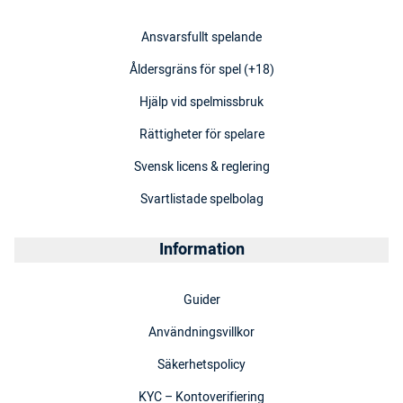
Ansvarsfullt spelande
Åldersgräns för spel (+18)
Hjälp vid spelmissbruk
Rättigheter för spelare
Svensk licens & reglering
Svartlistade spelbolag
Information
Guider
Användningsvillkor
Säkerhetspolicy
KYC – Kontoverifiering