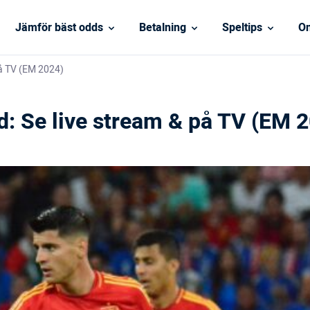
Jämför bäst odds
Betalning
Speltips
On
på TV (EM 2024)
: Se live stream & på TV (EM 