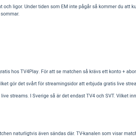
ent och ligor. Under tiden som EM inte pågår så kommer du att 
i sommar.
m gratis hos TV4Play. För att se matchen så krävs ett konto + a
ilket gör det svårt för streamingsidor att erbjuda gratis live str
s live streams. I Sverige så är det endast TV4 och SVT. Vilket i
en naturligtvis även sändas där. TV-kanalen som visar matche