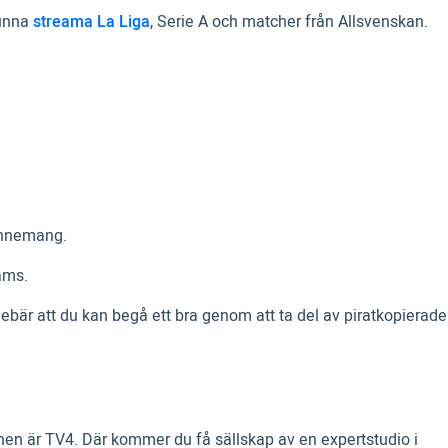
kunna
streama La Liga
, Serie A och matcher från Allsvenskan.
bonnemang.
eams.
nnebär att du kan begå ett bra genom att ta del av piratkopierade
n är TV4. Där kommer du få sällskap av en expertstudio i