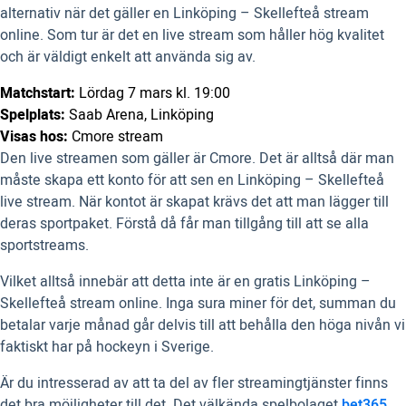
alternativ när det gäller en Linköping – Skellefteå stream
online. Som tur är det en live stream som håller hög kvalitet
och är väldigt enkelt att använda sig av.
Matchstart:
Lördag 7 mars kl. 19:00
Spelplats:
Saab Arena, Linköping
Visas hos:
Cmore stream
Den live streamen som gäller är Cmore. Det är alltså där man
måste skapa ett konto för att sen en Linköping – Skellefteå
live stream. När kontot är skapat krävs det att man lägger till
deras sportpaket. Förstå då får man tillgång till att se alla
sportstreams.
Vilket alltså innebär att detta inte är en gratis Linköping –
Skellefteå stream online. Inga sura miner för det, summan du
betalar varje månad går delvis till att behålla den höga nivån vi
faktiskt har på hockeyn i Sverige.
Är du intresserad av att ta del av fler streamingtjänster finns
det bra möjligheter till det. Det välkända spelbolaget
bet365