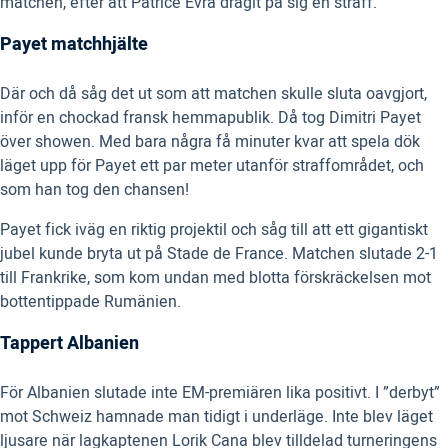
matchen, efter att Patrice Evra dragit på sig en straff.
Payet matchhjälte
Där och då såg det ut som att matchen skulle sluta oavgjort,
inför en chockad fransk hemmapublik. Då tog Dimitri Payet
över showen. Med bara några få minuter kvar att spela dök
läget upp för Payet ett par meter utanför straffområdet, och
som han tog den chansen!
Payet fick iväg en riktig projektil och såg till att ett gigantiskt
jubel kunde bryta ut på Stade de France. Matchen slutade 2-1
till Frankrike, som kom undan med blotta förskräckelsen mot
bottentippade Rumänien.
Tappert Albanien
För Albanien slutade inte EM-premiären lika positivt. I ”derbyt”
mot Schweiz hamnade man tidigt i underläge. Inte blev läget
ljusare när lagkaptenen Lorik Cana blev tilldelad turneringens