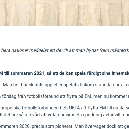
flera nationer meddelat att de vill att man flyttar fram mästersk
M till sommaren 2021, så att de kan spela färdigt sina inhemska
n. Matcher har skjutits upp eller spelats bakom stängda dörrar oc
gra förslag från fotbollsförbund att flytta på EM, men nu komme
europeiska fotbollsförbunden bett UEFA att flytta EM till nästa 
t det också är svårt att veta när virusets spridning avtar vill ma
mmaren 2020, precis som planerat. Man överväger dock att geog