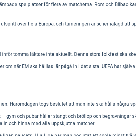
 lämpade spelplatser för flera av matcherna. Rom och Bilbao kan
spritt över hela Europa, och turneringen är schemalagd att spe
 inför tomma läktare inte aktuellt. Denna stora folkfest ska sk
er om när EM ska hålllas lär pågå in i det sista. UEFA har själva
lien. Häromdagen togs beslutet att man inte ska hålla några sp
det – gym och pubar håller stängt och bröllop och begravningar sk
mma in och hinna med alla uppskjutna matcher.
ska ligan pausats. I La Liga har man beslutat att spela minst t