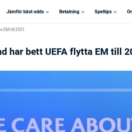
Jämför bäst odds
Betalning
Speltips
On
a EM till 2021
d har bett UEFA flytta EM till 