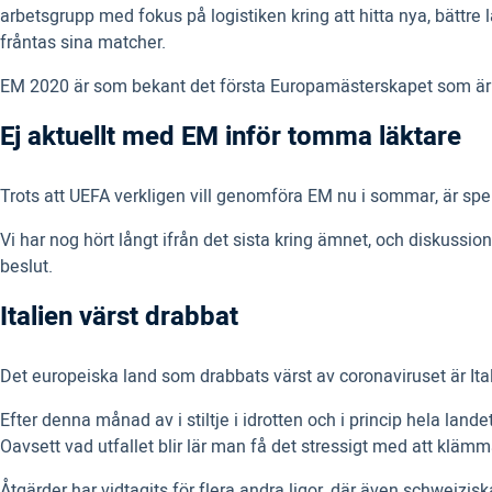
arbetsgrupp med fokus på logistiken kring att hitta nya, bättre
fråntas sina matcher.
EM 2020 är som bekant det första Europamästerskapet som är ut
Ej aktuellt med EM inför tomma läktare
Trots att UEFA verkligen vill genomföra EM nu i sommar, är spel
Vi har nog hört långt ifrån det sista kring ämnet, och diskussion
beslut.
Italien värst drabbat
Det europeiska land som drabbats värst av coronaviruset är Ita
Efter denna månad av i stiltje i idrotten och i princip hela lan
Oavsett vad utfallet blir lär man få det stressigt med att klä
Åtgärder har vidtagits för flera andra ligor, där även schweizi