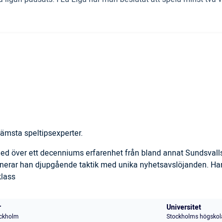
ämsta speltipsexperter.
 med över ett decenniums erfarenhet från bland annat Sundsval
inerar han djupgående taktik med unika nyhetsavslöjanden. Han
klass
r
Universitet
ckholm
Stockholms högskol