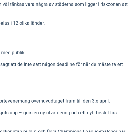
 väl tänkas vara några av städerna som ligger i riskzonen att
las i 12 olika länder.
e med publik.
 sagt att de inte satt någon deadline för när de måste ta ett
ortevenemang överhuvudtaget fram till den 3:e april.
juts upp – görs en ny utvärdering och ett nytt beslut tas.
vå veckor utan publik, och flera Champions League-matcher har