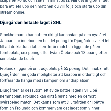
skapa ett konto och sätta in minst 50 kr. När det är gjort är det
bara att leta upp den matchen du vill följa och starta upp din
stream online.
Djurgården hetaste laget i SHL
Stockholmarna har haft en riktigt kanonstart på den nya året.
Januari har inneburit en hel del poäng för Djurgården vilket lett
till att de klättrat i tabellen. Inför matchen ligger de på en
femteplats, sex poäng efter tvåan Örebro och 13 poäng efter
serieledande Luleå.
Frölunda ligger på en tredjeplats på 65 poäng. Det innebär att
Djurgården har goda möjligheter att knappa in ordentligt och
fortfarande hänga med i kampen om andraplatsen.
Djurgården är dessutom ett av de bättre lagen i SHL på
hemmaplan, Frölunda kan alltså räkna med en oerhört
svårspelad match. Det känns som att Djurgården är i bättre
form än Frölunda och kommer vara det laget som vinner