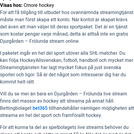
Visas hos:
Cmore hockey
För att få tillgång till utbudet hos ovannämnda streamingtjänst
måste man först skapa ett konto. När kontot är skapat krävs
det även att man väljer till deras sportpaket. Det är en tjänst
som kostar pengar varje månad, detta är alltså inte en gratis
Djurgården – Frölunda stream online.
I paketet ingår en hel del sport utöver alla SHL-matcher. Du
kan följa HockeyAllsvenskan, fotboll, handboll och mycket mer.
Streamingtjänsten har lagt mycket fokus på just svenska
sporter och ligor. Så är det något som intresserar dig har du
kommit helt rätt.
Vill du se mer än bara en Djurgården – Frölunda live stream
finns det massor av hockey att streama på annat håll.
Bettingbolaget
bet365
tillhandahåller nämligen möjligheten att
streama en hel del sport och framförallt hockey.
För att kunna ta del av spelbolagets live streams behöver du