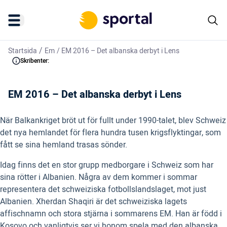
/
Startsida
Em
/
EM 2016 – Det albanska derbyt i Lens
Skribenter:
EM 2016 – Det albanska derbyt i Lens
När Balkankriget bröt ut för fullt under 1990-talet, blev Schweiz
det nya hemlandet för flera hundra tusen krigsflyktingar, som
fått se sina hemland trasas sönder.
Idag finns det en stor grupp medborgare i Schweiz som har
sina rötter i Albanien. Några av dem kommer i sommar
representera det schweiziska fotbollslandslaget, mot just
Albanien. Xherdan Shaqiri är det schweiziska lagets
affischnamn och stora stjärna i sommarens EM. Han är född i
Kosovo och vanligtvis ser vi honom spela med den albanska