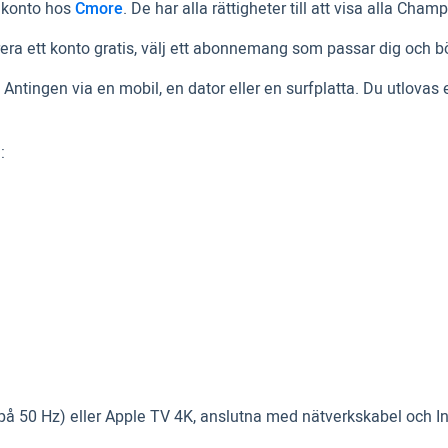
 konto hos
Cmore
. De har alla rättigheter till att visa alla Ch
istrera ett konto gratis, välj ett abonnemang som passar dig och 
 Antingen via en mobil, en dator eller en surfplatta. Du utlovas
:
 på 50 Hz) eller Apple TV 4K, anslutna med nätverkskabel och I