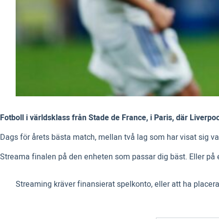
Fotboll i världsklass från Stade de France, i Paris, där Liverp
Dags för årets bästa match, mellan två lag som har visat sig 
Streama finalen på den enheten som passar dig bäst. Eller på en
Streaming kräver finansierat spelkonto, eller att ha placera