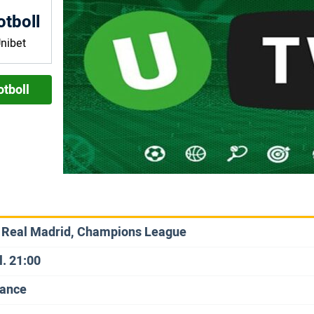
otboll
Unibet
otboll
– Real Madrid, Champions League
l. 21:00
rance