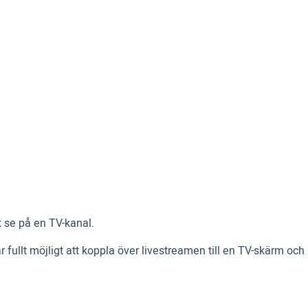
 se på en TV-kanal.
fullt möjligt att koppla över livestreamen till en TV-skärm och