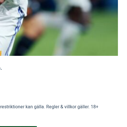
.
striktioner kan gälla. Regler & villkor gäller. 18+