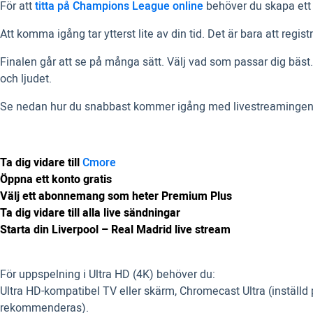
För att
titta på Champions League online
behöver du skapa ett
Att komma igång tar ytterst lite av din tid. Det är bara att reg
Finalen går att se på många sätt. Välj vad som passar dig bäst.
och ljudet.
Se nedan hur du snabbast kommer igång med livestreamingen
Ta dig vidare till
Cmore
Öppna ett konto gratis
Välj ett abonnemang som heter Premium Plus
Ta dig vidare till alla live sändningar
Starta din Liverpool – Real Madrid live stream
För uppspelning i Ultra HD (4K) behöver du:
Ultra HD-kompatibel TV eller skärm, Chromecast Ultra (inställd
rekommenderas).