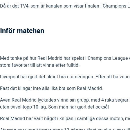
Då är det TV4, som är kanalen som visar finalen i Champions 
Inför matchen
Med tanke på hur Real Madrid har spelat i Champions League den
stora favoriter till att vinna efter fulltid.
Liverpool har gjort det riktigt bra i turneringen. Efter att ha vunn
Fast det klingar inte alls lika bra som Real Madrid.
Även Real Madrid lyckades vinna sin grupp, med 4 raka segrar i 
utan tvivel topp 10 lag. Som man har gjort det också!
Real Madrid har varit något i knipan i samtliga dessa möten, men