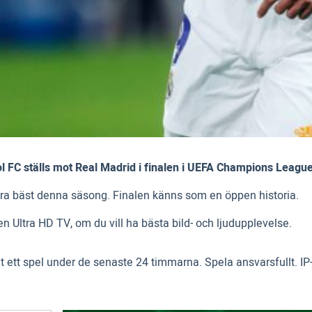
ool FC ställs mot Real Madrid i finalen i UEFA Champions League
vara bäst denna säsong. Finalen känns som en öppen historia.
 Ultra HD TV, om du vill ha bästa bild- och ljudupplevelse.
t ett spel under de senaste 24 timmarna. Spela ansvarsfullt. IP-re