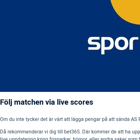
Följ matchen via live scores
Om du inte tycker det är värt att lägga pengar på att sända AS
Då rekommenderar vi dig till bet365. Där kommer de att ha uppda
live uppdatering kring frisparkar, hörnor, eller andra saker som