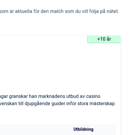
som är aktuella för den match som du vill följa på nätet.
+10 år
ingar granskar han marknadens utbud av casino
svenskan till djupgående guider inför stora mästerskap
Utbildning