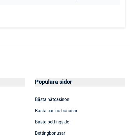
-
Populära sidor
Bästa nätcasinon
Bästa casino bonusar
Bästa bettingsidor
Bettingbonusar