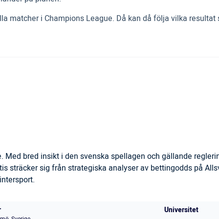
lla matcher i Champions League. Då kan då följa vilka resultat 
. Med bred insikt i den svenska spellagen och gällande regler
is sträcker sig från strategiska analyser av bettingodds på All
ntersport.
r
Universitet