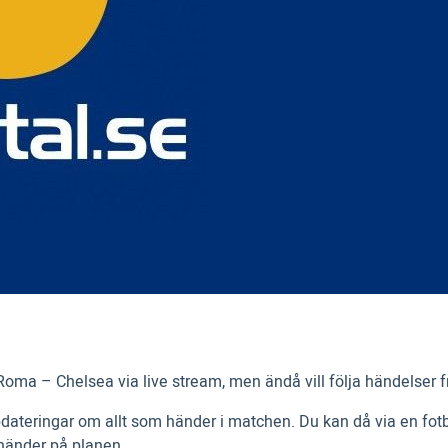
 Roma – Chelsea via live stream, men ändå vill följa händelser 
teringar om allt som händer i matchen. Du kan då via en fotboll
 händer på planen.