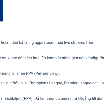
 hela tiden hålla dig uppdaterad med live streams från
tt konto där eller inte. Ett konto är nämligen nödvändigt för
nemang, eller en PPV (Pay per view).
g till allt från bl.a. Champions League, Premier League och La
en matchbiljett (PPV). Då kommer du endast få tillgång till den