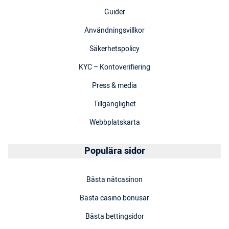
Guider
Användningsvillkor
Säkerhetspolicy
KYC – Kontoverifiering
Press & media
Tillgänglighet
Webbplatskarta
Populära sidor
Bästa nätcasinon
Bästa casino bonusar
Bästa bettingsidor