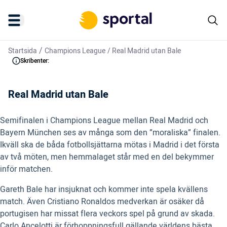
/
Startsida
Champions League
/
Real Madrid utan Bale
Skribenter:
Real Madrid utan Bale
Semifinalen i Champions League mellan Real Madrid och
Bayern München ses av många som den ”moraliska” finalen.
Ikväll ska de båda fotbollsjättarna mötas i Madrid i det första
av två möten, men hemmalaget står med en del bekymmer
inför matchen.
Gareth Bale har insjuknat och kommer inte spela kvällens
match. Även Cristiano Ronaldos medverkan är osäker då
portugisen har missat flera veckors spel på grund av skada.
Carlo Ancelotti är förhoppningsfull gällande världens bästa