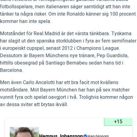
fotbollsspelare, men italienaren säger samtidigt att han inte
tänker ta några risker. Om inte Ronaldo känner sig 100 procent
kommer han inte spela.
Motståndet för Real Madrid är det värsta tänkbara. Tyskarna
har slagit ut den spanska storklubben i fyra av fem semifinaler
i europeiskt cupspel, senast 2012 i Champions League.
Dessutom är Bayern Münchens nye tränare, Pep Guardiola,
hittills obesegrad på Santiago Bernabeu sedan hans tid i
Barcelona.
Men även Carlo Ancelotti har ett bra facit mot kvällens
motståndare. Mot Bayern München har han på sex matcher
vunnit fyra och spelat oavgjort i två. Troligtvis kommer någon
av dessa sviter att brytas ikväll.
+15
Hampus Johansson
Han/Honom